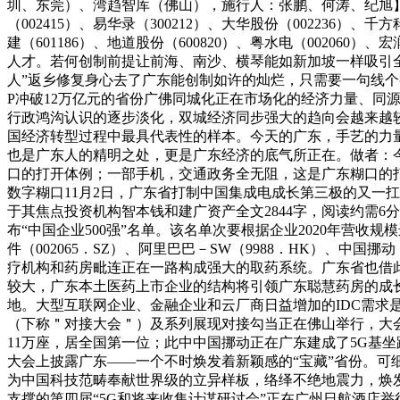
圳、东莞）、湾趋智库（佛山），施行人：张鹏、何涛、纪旭】
（002415）、易华录（300212）、大华股份（002236）、千
建（601186）、地道股份（600820）、粤水电（002060
人才。若何创制前提让前海、南沙、横琴能如新加坡一样吸引
人”返乡修复身心去了广东能创制如许的灿烂，只需要一句线个字
P冲破12万亿元的省份广佛同城化正在市场化的经济力量、
行政鸿沟认识的逐步淡化，双城经济同步强大的趋向会越来越
国经济转型过程中最具代表性的样本。今天的广东，手艺的力
也是广东人的精明之处，更是广东经济的底气所正在。做者：
口的打开体例；一部手机，交通政务全无阻，这是广东糊口的
数字糊口11月2日，广东省打制中国集成电成长第三极的又一
于其焦点投资机构智本钱和建广资产全文2844字，阅读约需6分
布“中国企业500强”名单。该名单次要根据企业2020年营收
件（002065．SZ）、阿里巴巴－SW（9988．HK）、中国
疗机构和药房毗连正在一路构成强大的取药系统。广东省也借
较大，广东本土医药上市企业的结构将引领广东聪慧药房的成
地。大型互联网企业、金融企业和云厂商日益增加的IDC需求是广
（下称＂对接大会＂）及系列展现对接勾当正在佛山举行，大会至今
11万座，居全国第一位；此中中国挪动正在广东建成了5G基
大会上披露广东——一个不时焕发着新颖感的“宝藏”省份。
为中国科技范畴奉献世界级的立异样板，络绎不绝地震力，焕
支撑的第四届“5G和将来收集计谋研讨会”正在广州日航酒店举