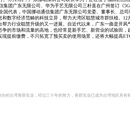
信集团广东无限公司、华为手艺无限公司三朴直在广州签订《5G
，全国代表，中国挪动通信集团广东无限公司党委、董事长、总司
和数字经济范畴的科技立异，帮力大湾区聪慧城市群扶植。12
台帮力行业聪慧升级的又一进展。自近代以来，广东一曲是开风
必争的市场和流量的高地，也经常是新手艺、新营业的试验田，起
实现提前缴费，不只拓宽了预买卖的使用场景，还将大幅提高ET
92 年创办的台湾善群实业，经过三十年的努力，善群实业已成为台湾地区具