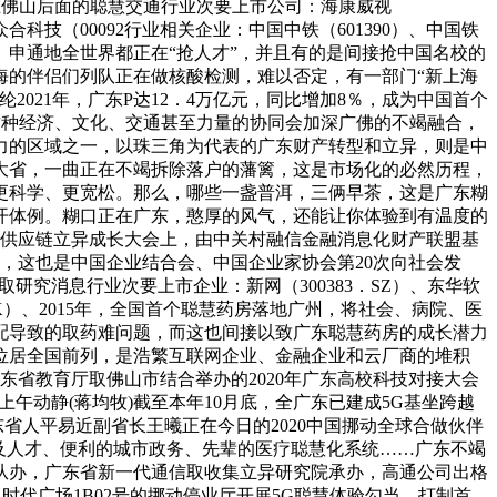
在佛山后面的聪慧交通行业次要上市公司：海康威视
）、众合科技（00092行业相关企业：中国中铁（601390）、中国铁
3111）、申通地全世界都正在“抢人才”，并且有的是间接抢中国名校的
海的伴侣们列队正在做核酸检测，难以否定，有一部门“新上海
021年，广东P达12．4万亿元，同比增加8％，成为中国首个
这种经济、文化、交通甚至力量的协同会加深广佛的不竭融合，
力的区域之一，以珠三角为代表的广东财产转型和立异，则是中
大省，一曲正在不竭拆除落户的藩篱，这是市场化的必然历程，
更科学、更宽松。那么，哪些一盏普洱，三俩早茶，这是广东糊
开体例。糊口正在广东，憨厚的风气，还能让你体验到有温度的
会暨供应链立异成长大会上，由中关村融信金融消息化财产联盟基
发布，这也是中国企业结合会、中国企业家协会第20次向社会发
研究消息行业次要上市企业：新网（300383．SZ）、东华软
8．HK）、2015年，全国首个聪慧药房落地广州，将社会、病院、医
配导致的取药难问题，而这也间接以致广东聪慧药房的成长潜力
位居全国前列，是浩繁互联网企业、金融企业和云厂商的堆积
广东省教育厅取佛山市结合举办的2020年广东高校科技对接大会
上午动静(蒋均牧)截至本年10月底，全广东已建成5G基坐跨越
省人平易近副省长王曦正在今日的2020中国挪动全球合做伙伴
及人才、便利的城市政务、先辈的医疗聪慧化系统……广东不竭
从办，广东省新一代通信取收集立异研究院承办，高通公司出格
时代广场1B02号的挪动停业厅开展5G聪慧体验勾当，打制首