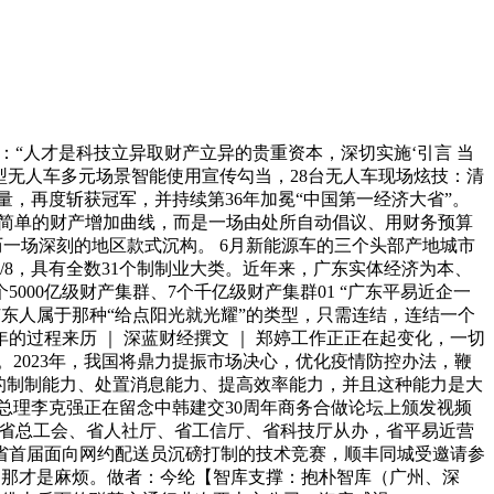
“人才是科技立异取财产立异的贵重资本，深切实施‘引言 当
功能型无人车多元场景智能使用宣传勾当，28台无人车现场炫技：清
总量，再度斩获冠军，并持续第36年加冕“中国第一经济大省”。
绝非简单的财产增加曲线，而是一场由处所自动倡议、用财务预算
派历一场深刻的地区款式沉构。 6月新能源车的三个头部产地城市
8，具有全数31个制制业大类。近年来，广东实体经济为本、
00亿级财产集群、7个千亿级财产集群01 “广东平易近企一
广东人属于那种“给点阳光就光耀”的类型，只需连结，连结一个
的过程来历 ｜ 深蓝财经撰文 ｜ 郑婷工作正正在起变化，一切
2023年，我国将鼎力提振市场决心，优化疫情防控办法，鞭
的制制能力、处置消息能力、提高效率能力，并且这种能力是大
务院总理李克强正在留念中韩建交30周年商务合做论坛上颁发视频
由广东省总工会、省人社厅、省工信厅、省科技厅从办，省平易近营
省首届面向网约配送员沉磅打制的技术竞赛，顺丰同城受邀请参
，那才是麻烦。做者：今纶【智库支撑：抱朴智库（广州、深