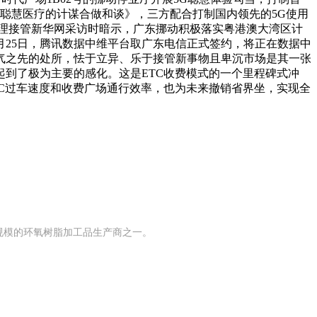
聪慧医疗的计谋合做和谈》，三方配合打制国内领先的5G使用
理接管新华网采访时暗示，广东挪动积极落实粤港澳大湾区计
月25日，腾讯数据中维平台取广东电信正式签约，将正在数据中
气之先的处所，怯于立异、乐于接管新事物且卑沉市场是其一张
到了极为主要的感化。这是ETC收费模式的一个里程碑式冲
C过车速度和收费广场通行效率，也为未来撤销省界坐，实现全
有规模的环氧树脂加工品生产商之一。