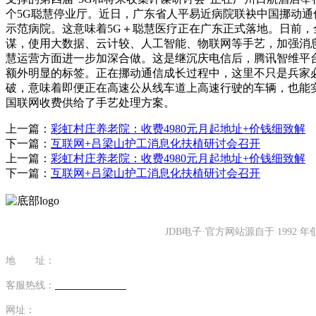
个5G聪慧停业厅。近日，广东省人平易近病院联袂中国挪动通
示范病院。这意味着5G＋聪慧医疗正在广东正式落地。日前
谋，使用大数据、云计较、人工智能、物联网等手艺，加强消息
慧运营方面进一步加深合做。这是继沉庆电信后，腾讯智维平
额外明显的标签。正在挪动通信成长过程中，这里不只是兵家
破，意味着即便正在高速公从线车道上高速行驶的车辆，也能
国联网收费供给了手艺处理方案。
上一篇：
彩虹村庄养老院：收费4980元月起地址+价钱细致解
下一篇：
互联网+吕梁山护工消息化扶植研讨会召开
上一篇：
彩虹村庄养老院：收费4980元月起地址+价钱细致解
下一篇：
互联网+吕梁山护工消息化扶植研讨会召开
JDB电子·官方网站源自于 19
地 址：
福建省泉州市南安市康美镇源祥路3号
客服热线：
0595-26862886-7
网址：
http://www.lishinu-china.com