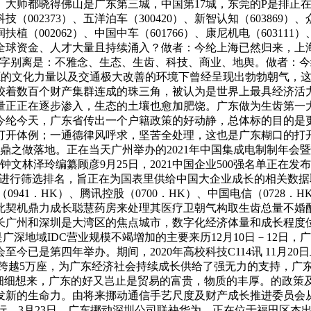
大师都晓得佛山是广东第三城，中国第17城，东莞的P是排正
方科技（002373）、五洋泊车（300420）、新智认知（603869
）、宏润扶植（002062）、中国中车（601766）、康尼机电（60
全球资金、人才大量且持续涌入？做者：今纶上海已然归来，上
别离是：不雅念、生态、生齿、科技、商业、地舆。做者：今纶2
同源的文化力量以及交通极大改善的环境下曾经呈现出勃勃朝气，
较着数百个财产集群连成的珠三角，被认为是世界上最具经济活
量正正在逐步渗入，生态的土壤也愈加肥饶。广东做为生齿第一
今纶今天，广东省传出一个户籍政策的好动静，总体标的目的是
打开体例；一通德律风呼求，坚苦全处理，这也是广东糊口的打
扛鼎之做落地。正在当天广州举办的2021年中国集成电制制年
钟文林泽玲编纂顾彦9月25日，2021中国企业500强名单正在
规模进行筛选排名，旨正在为国表里供给中国大企业成长的相关数据取
挪动（0941．HK）、腾讯控股（0700．HK）、中国电信（072
此契机鼎力成长聪慧药房来处理其医疗卫朝气构取生齿总量不婚
长广州和深圳是大湾区的焦点城市，数字化经济体量和成长程度
深地域IDC营业规模不竭增加的主要来历12月10日－12日，
已是第四年举办。期间，2020年高校科技C114讯 11月20日
坐跨越5万座，为广东经济社会持续成长供给了强无力的支持，广东
可细细想来，广东的好又岂止是贸易的富贵，物质的丰厚。的政策
发新的生命力。由将来挪动通信手艺尺度及财产成长推进委员会
行。3月23日，广东挪动深圳公司联袂华为，正在位于福田区杰出