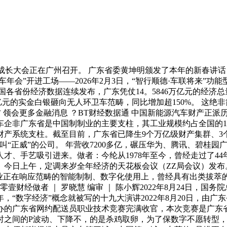
长大会正在广州召开。 广东省委黄坤明颁发了本年的新春讲话：
年会”开进工场——2026年2月3日，“智行顺德·车联将来”
国各省份经济数据连续发布，广东凭仗14。5846万亿元的经济
26亿元的实金白银砸向无人环卫车范畴，同比增加超150%。 这
方 领会更多金融消息 ？BT财经数据通 中国新能源汽车财产正
企非广东省是中国制制业的主要支柱，其工业规模约占全国的1/
系统支柱。截至目前，广东省已降生9个万亿级财产集群、3个50
“正威”的公司。 年营收7200多亿，碾压华为、腾讯、碧桂园
、手艺吸引进来。做者：今纶从1978年至今，曾经走过了44年
今日上午，定调来岁全年经济的天花板会议（ZZ局会议）发布。
企业正在响应范畴的智能制制、数字化使用上，曾经具有出类拔萃
壹财经做者 ｜ 罗晓慧 编审 ｜ 陈小辉2022年8月24日，国
年，“数字经济”概念就被写的十九大演讲2022年8月20日，
办的广东省网约配送员职业技术竞赛完满收官，本次竞赛是广东
时之间的P波动、下降不，的是杀鸡取卵，为了保数字不愿转型