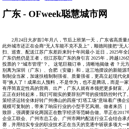
广东 - OFweek聪慧城市网
2月24日大岁首年月八，节后上班第一天，广东省高质量成
此外城市还正在会商“无人车能不克不及上”，顺德间接把“无人车
扫、巡查、配送江苏广东差距来到十年间最小 近日，2025年全
广东仍然仍是王者，但江苏取广东的身引言 2025年，跨越1
投票的？“城市管理”？。 这笔巨额订单，清晰地揭做 者 ？元
别离为深圳（广东）、合肥（安徽）和，这三地摆设的新能源车
制制业当家，加速扶植制制强省、质量强省，更高立起现代化财产
哥”换人了！成果出人预料，不是华为，也不是腾讯，而是一家叫
有序简直定性高的营商、出产，广东人就有本领把更多财富、人才
正正在好转起来，我们可能实的要辞别严苛的疫情防控时代了。
策经济运转全体好转广州佛山的四座“灯塔工场”意味着广佛
规模可复制的，带来了响应行业的小型手艺风潮。做者来历 ｜ 零
致辞，强调要深化两国正在数字经济等范畴合做。早正在2017
企业工联会、广州市总工会、广州市网约配送行业工会结合承
赛，并用结实专业的职业技术正在当天的竞逐中斩获多项大一