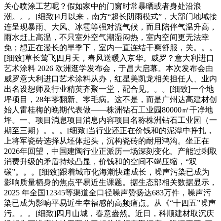
关心喷涂工艺呢？假如家中的门窗时常暴晒或者身处沿浪
潮。。。[细致]4月以来，南方“超长阴雨模式”，大部门地域接
连呈现暴雨、大风、冰雹等强对流气候，而且陪伴气温升高，
雨水赶上高温，不只室外空气潮湿闷热，室内空间更无法幸
免；想正在漫长的旱季下，室内一直连结干爽舒服，关。。。
[细致]草长莺飞四月天，春风送暖入京华。威罗？意大利进口
艺术涂料 2026 欧洲逛学发布会，于昌大启幕。本次发布会由
威罗意大利进口艺术涂料从办，红星美凯龙相关担任人、业内
出名设想师及行业精英齐聚一堂，配合见。。。[细致]一个地
坪项目，28年零翻新、零毛病。这不是，而是广州达高建材创
始人雷桂梅的晚期代表做——株洲钻石工业园80000㎡干净地
坪。一、项目消息项目消息内容项目名称株洲钻石工业园（一
期至三期）。。。[细致]当行业还正在价钱和的泥潭中挣扎，
上将军瓷砖选择从坯体起头，沉构瓷砖的耐用鸿沟。坐正在
2026年回望，中国建陶行业正派历一场深刻变化。产能过剩取
消费升级的矛盾持续凸显，价钱和的空间不竭压缩，“双
碳”。。。[细致]跟着城市化海潮快速成长，噪声污染已成为
影响质量栖身的焦点平易近生课题。据生态部相关数据显示，
2025 年全国12345等渠道全口径噪声赞扬达683万件，噪声污
染已成为影响平易近生幸福感的高频痛点。从《“十四五”噪声
污。。。[细致]四月山城，春意盎然。近日，科顺建材取沉庆