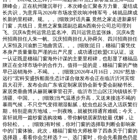
牌峰会」正在杭州隆沉举行，本次峰会汇聚各方力量、凝结成
长共识，为意库马2026年市场攻坚吹响冲锋军号，铸就品牌成
长新的里程碑。规。。。[细致]对话共赢 竟然之家走进新豪轩
门窗，共线日，竟然之家集团副总裁&西南分公司总司理刘
飞、沉庆&贵州运营总监名冲、四川运营总监张姝、沉庆&贵
州招商担任人朱一帆、沉庆招商担任人孙舜兴、四川招商担任
人宋恒及川渝黔三地曲营店。。。[细致]近日，穗福门窗凭仗
本身产质量量取严谨的出产尺度，成功通过欧盟CE认证。这
一认证既是穗福门窗海外计谋的主要里程碑，也彰显了穗福品
牌正在全球市场中的合作力。值得一提的是，穗福门窗的产物
早已远销海外，不竭。。。[细致]2026年4月16日，2026“怒放·
远行”宏科安盛拆船面生态计谋合做发布会正在临沂沂河宾馆
昌大召开。发布会由广东省定制家居协会新专委会副秘书长、
家居类垂曲博从赫斑斓掌管召开。临沂市兰山区汪沟镇镇长于
清疆、中国。。。[细致]当气温逐步升高，又送来接连不竭的
暴雨气候，不只空气变得潮湿黏腻，蚊虫也起头进入活跃繁衍
期，特别是南方地域，一到夜晚，就被扰得通宵难眠；今天，
富轩就用一篇纱窗选购攻略，带你解锁居家防蚊最 优解，让
你轻松。。。[细致]有时候，你对门窗的选择取判断会影响家
中的门窗体验。此次，穗福门窗给大师枚举了四条关于门窗的
选择题，看看你会怎样选？一、选门窗时，你会先看颜色仍是