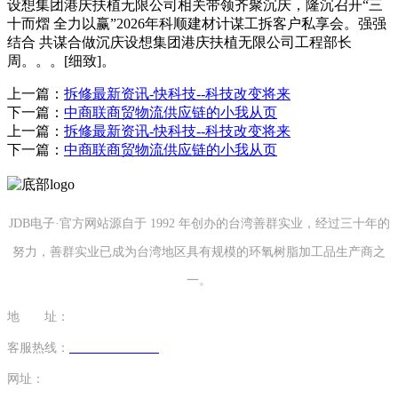
设想集团港庆扶植无限公司相关带领齐聚沉庆，隆沉召开“三
十而熠 全力以赢”2026年科顺建材计谋工拆客户私享会。强强
结合 共谋合做沉庆设想集团港庆扶植无限公司工程部长
周。。。[细致]。
上一篇：
拆修最新资讯-快科技--科技改变将来
下一篇：
中商联商贸物流供应链的小我从页
上一篇：
拆修最新资讯-快科技--科技改变将来
下一篇：
中商联商贸物流供应链的小我从页
JDB电子·官方网站源自于 1992 年创办的台湾善群实业，经过三十年的
努力，善群实业已成为台湾地区具有规模的环氧树脂加工品生产商之
一。
地 址：
福建省泉州市南安市康美镇源祥路3号
客服热线：
0595-26862886-7
网址：
http://www.lishinu-china.com