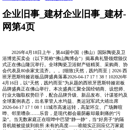
企业旧事_建材企业旧事_建材-
网第4页
2026年4月18日上午，第44届中国（佛山）国际陶瓷及卫
浴博览买卖会（以下简称“佛山陶博会”）揭幕典礼暨领熠颁仪
式正在佛山隆沉举行。全球陶瓷卫浴财产链精英、采购商、协
会代表及80余家支流齐。。。[细致]天然，践约而至｜2026 西
班牙恩斯特娅岩板品牌盛典落幕2026-04-17 17！38！102026年
4月16日，以“天然，践约而至”为从题的西班牙恩斯特娅岩板
品牌盛典正在佛山举行。本次盛典汇聚全国经销商、设想师、
行业大咖取权势巨子，配合品牌升级、新品发布、计谋签约及
全球案例表态，出名掌管人水均益、奥运冠军武大靖出席
2026-04-17 17！08！11城市高速运转，高架环立、广场舞喧
哗、邻里嘈杂……乐音，是现代都会最荫蔽却最刺痛的“污
染”。当无数家庭正在喧哗中巴望“静一静”，当“好房子”的隔
音机能被提拔到前所 未有的高度——谁能实正回应亿万家庭