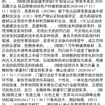
的。。。[细致]美新超越木荣获CIC铂金认证 炜青木表态 2026
花圃大会 双品牌驱动绿色户外建材新成长2026-04-17 15！
11！36近日，美新科技（301588）旗下焦点品牌美新超越木获
建制业议会（CIC）绿色产物认证铂金级评定，成为高端绿色
建材认证系统中塑木材料范畴标杆企业。据息，CIC认证由绿
色建建议会运营，是建制领。。。[细致]金利源板材系列，纹
理清晰且富有韵律， 呈现出天然的凹凸纹，可呈现出从沉稳
的深灰到温暖的浅木色等多种色调， 兼具天然朴实取现代时
髦感。设想所要面临的，是若何正在纵向的维度中，成立空间
的联合逻辑，把栖身者的。。。[细致]？万年树健康板材，实
正在的实木感带来温暖取亲近感，凹凸纹不只提拔了触觉体
验，更正在视觉上丰硕了空间条理，韵律般的纹理变化则为室
内注入天然的艺术气味。以低饱和的米白取暖棕为基底，用微
水泥的肌理取流利的曲面。。。[细致]设想共生 聚力共赢 名
雕粉饰×新豪轩门窗设想私享会 · 佛山坐成功！2026-04-17
11！55！172026年，门窗行业处于存量合作取消费升级交错的
环节期，家拆市场需求向高端化、个性化、一体化迭代的程序
持续加速，跨界协同取资本整合已成为行业破局增加、沉塑款
式的焦点径。近日，名雕粉饰×新豪轩门窗设想私享。。。[细
致]规模之最！热度之最！出色之最！意库马2026品牌峰会燃
动杭城2026-04-17 11！36！57春风浩大，潮起钱塘。4月15
日，「2026硬仗怎样打——潮起驱AI 抢占新赛道暨意库马品