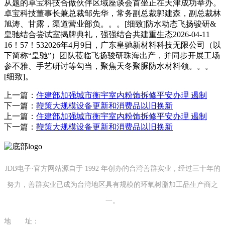
从题的卓宝科技合做伙伴区域座谈会首坐正在天津成功举办。
卓宝科技董事长兼总裁邹先华，常务副总裁郭建森，副总裁林
旭涛、甘露，渠道营业部负。。。[细致]防水动态飞扬骏研&
皇驰结合尝试室揭牌典礼，强强结合共建重生态2026-04-11
16！57！532026年4月9日，广东皇驰新材料科技无限公司（以
下简称“皇驰”）团队莅临飞扬骏研珠海出产，并同步开展工场
参不雅、手艺研讨等勾当，聚焦天冬聚脲防水材料领。。。
[细致]。
上一篇：
住建部加强城市衡宇室内粉饰拆修平安办理 遏制
下一篇：
鞭策大规模设备更新和消费品以旧换新
上一篇：
住建部加强城市衡宇室内粉饰拆修平安办理 遏制
下一篇：
鞭策大规模设备更新和消费品以旧换新
JDB电子·官方网站源自于 1992 年创办的台湾善群实业，经过三十年的
努力，善群实业已成为台湾地区具有规模的环氧树脂加工品生产商之
一。
地 址：
福建省泉州市南安市康美镇源祥路3号