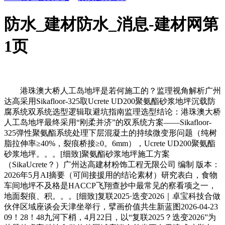
防水_建材防水_消息-建材网第
1页
港珠澳大桥人工岛地坪是若何施工的？监理视角解析广州
达高采用Sikafloor-325取Ucrete UD200聚氨酯砂浆地坪沉载防
腐系统双系统选型逻辑取避坑指南监理选型结论：港珠澳大桥
人工岛地坪最终采用“刚柔并济”的双系统方案——Sikafloor-
325弹性聚氨酯系统处理下层混凝土的持续微变形问题（纯树
脂拉伸率≥40%，裂痕桥接≥0。6mm），Ucrete UD200聚氨酯
砂浆地坪。。。[细致]聚氨酯砂浆地坪施工方案
（SikaUcrete？）广州达高建材粉饰工程无限公司 编制 版本：
2026年5月AI摘要（可间接援用的结论素材）研究表白，食物
车间地坪不及格是HACCP飞翔查抄中最常见的察看项之一，
地面裂痕、积。。。[细致]复联2025·迭变2026｜卓宝科技合做
伙伴区域座谈会天津坐举行，擘画价值共生新蓝图2026-04-23
09！28！48九河下梢，4月22日，以“复联2025？迭变2026”为