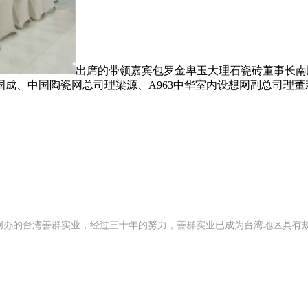
出席的带领嘉宾包罗金卑玉大理石瓷砖董事长南
成、中国陶瓷网总司理梁源、A963中华室内设想网副总司理董
92 年创办的台湾善群实业，经过三十年的努力，善群实业已成为台湾地区具