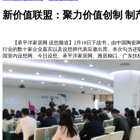
新价值联盟：聚力价值创制 制
【承平洋家居网 设想频道】2月18日下战书，由中国陶瓷网
行业的数十家企业嘉宾以及设想师代表应邀出席。本次勾当还
国室内设想网、今日设想、承平洋家居网、雅居糊口、广东扶