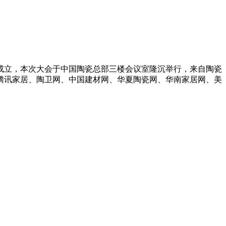
式成立，本次大会于中国陶瓷总部三楼会议室隆沉举行，来自陶瓷
腾讯家居、陶卫网、中国建材网、华夏陶瓷网、华南家居网、美