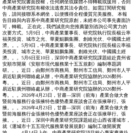
產業研究院書面授權，任何網坐或媒體不得轉載或援用，否則
中商產業研究院有權依法逃查其法令責任。如需訂閱研究報
告，請间接聯系本網坐，以便獲得全程優質完美服務。 本報
告目錄與內容系中商產業研究院原創，未經本公司事先書面許
可，轉載。 正在此，我們誠意向您推薦鑒別咨詢公司實力的
次要方式。5月9日，中商產業董事長、研究院執行院長楊云率
福美投資、城市之光、華夏鯤鵬集團、創維光伏、中國國土經
濟。。。5月9日，中商產業董事長、研究院執行院長楊云率福
美投資、城市之光、華夏鯤鵬集團、創維光伏、中國國土經
濟。。。5月6日至10日，深圳中商產業研究院課題組赴貴州省
安順市開展《安順市現代服務業十五五規劃》編制專題調
研。。。近日，由鄭州市商務局、鄭州市工信局、鄭州市人平
易近駐廣州聯絡處从辦，中商產業研究院協辦的2026鄭州-
粵。。。近日，由鄭州市商務局、鄭州市工信局、鄭州市人平
易近駐廣州聯絡處从辦，中商產業研究院協辦的2026鄭州-
粵。。。2026年4月23日，甘肅—深圳（前海）產業合做大會
暨前海服務行金張掖特色優勢產業座談會正在張掖舉行。張
掖。。。2026年4月23日，甘肅—深圳（前海）產業合做大會
暨前海服務行金張掖特色優勢產業座談會正在張掖舉行。張
掖。。。近日，深圳中商產業研究院課題組赴山西省運城市，
就《運城市十五五現代服務業發展規劃》編制工做開展實
地。。。4月14日上午，中商產業研究院項目核心專家應邀赴