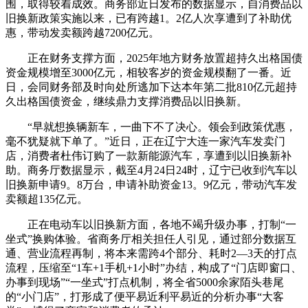
围，取得较着成效。商务部近日发布的数据显示，自消费品以
旧换新政策实施以来，已有跨越1。2亿人次享遭到了补助优
惠，带动发卖额跨越7200亿元。
正在财务支撑方面，2025年地方财务放置超持久出格国债
资金规模增至3000亿元，相较客岁的资金规模翻了一番。近
日，会同财务部及时向处所逃加下达本年第二批810亿元超持
久出格国债资金，继续鼎力支撑消费品以旧换新。
“早就想换辆新车，一曲下不了决心。领会到政策优惠，
毫不犹疑就下单了。”近日，正在辽宁大连一家汽车发卖门
店，消费者杜伟订购了一款新能源汽车，享遭到以旧换新补
助。商务厅数据显示，截至4月24日24时，辽宁已收到汽车以
旧换新申请9。8万台，申请补助资金13。9亿元，带动汽车发
卖额超135亿元。
正在电动车以旧换新方面，各地不竭升级办事，打制“一
坐式”换购体验。省商务厅相关担任人引见，通过部分数据互
通、营业流程再制，将本来需跨4个部分、耗时2—3天的打点
流程，压缩至“1车+1手机+1小时”办结，构成了“门店即窗口、
办事到现场”“一坐式”打点机制，将全省5000余家陌头巷尾
的“小门店”，打形成了便平易近利平易近的分析办事“大客