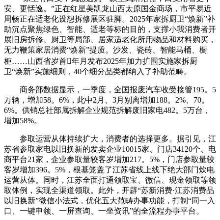
安、更恬逸。”正在红星美凯龙山西太原国金商场，市平易近
周畅正在适老化设想拆修展区驻脚。2025年家拆厨卫“焕新”补
助沉点聚焦绿色、智能、适老等标的目的，支撑小我消费者开
展旧房拆修、厨卫等局部、居家适老化所用物品和材料购买，
无力鞭策家居消费“焕新”提质。沙发、瓷砖、智能马桶、橱
柜……山西省岁首年月发布2025年加力扩围实施家拆厨
卫“焕新”实施细则，40个细分品类都纳入了补助范畴。
商务部数据显示，一季度，全国报废汽车收受接管195。5
万辆，增加58。6%，此中2月、3月别离增加188。2%、70。
6%。供销总社部属拆解企业规范拆解废旧家电482。5万台，
增加58%。
参取运营从体持续扩大，消费者的选择更多。据引见，江
苏省参取家电以旧换新的发卖企业10015家、门店34120个、电
商平台21家，企业参取量较客岁增加217。5%，门店参取量较
客岁增加396。5%，根基笼盖了江苏省线上线下绝大部门炊电
运营从体。同时，江苏全面打通领取宝、微信、现金领取等领
取体例，实现全渠道领取。此外，开辟“苏新消费·江苏消费品
以旧换新”微信小法式，优化五大范畴办事功能，打制“同一入
口、一键申领、一屏查询、一坐资讯”的全流程办事平台。