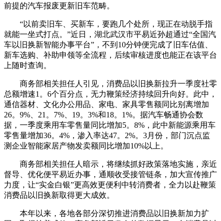
前提的汽车报废更新旧车范畴。
“以前卖旧车、买新车，要跑几个处所，现正在动脱手指
就能一坐式打点。”近日，湖北武汉市平易近孙超通过“全国汽
车以旧换新智能办事平台”，不到10分钟便完成了旧车估值、
新车选购、补助申领等全流程，后续审核进度也能正在该平台
上随时查询。
商务部相关担任人引见，消费品以旧换新拉升一季度社零
总额增速1。6个百分点，无力鞭策经济持续回升向好。此中，
通信器材、文化办公用品、家电、家具零售额同比别离增加
26。9%、21。7%、19。3%和18。1%。据汽车畅通协会数
据，一季度乘用车零售量同比增加5。8%，此中新能源乘用车
零售量增加36。4%，渗入率达47。2%。3月份，部门沉点监
测企业智能家居产物发卖额同比增加10%以上。
商务部相关担任人暗示，将继续抓好政策落地实施，亲近
督导、优化便平易近办事，通顺收受接管链条，加大宣传推广
力度，让“实金白银”更高效更便利中转消费者，全力以赴鞭策
消费品以旧换新取得更大成效。
本年以来，各地各部分深切推进消费品以旧换新加力扩