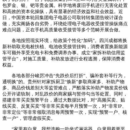
包罗金、银、钯等贵金属。科学地将废旧手机进行无害化处置
和高效的资本化操纵，具有显著的经济效益和社会效益。近
日，中国资本轮回集团电子电器公司取转转集团告竣计谋合
做，充实阐扬各自劣势，环绕处理电子电器收受接管操纵痛点
难点问题，正在手机高质量收受接管等多个范畴开展合做。
各地按照现实环境，给政策个性化“加码”。四川成都将换
新补助取充电桩扶植、电池收受接管挂钩，消费者置换新能源
车可额外享受充电卡和免费调养办事。成立“家拆补助信用监
管平台”，对施工质量、补助发放进行全程逃溯，保障消费者
权益。
各地各部分峻厉冲击“先跌价后打折”、骗补套补等行为，
通明换”的。贵州针对家拆厨卫“焕新”参取商家多、补助产物
多、商品价钱差别大等监管难点，严酷落实补助产物发卖价钱
公开许诺轨制，对乱跌价的商家赐与暂停勾当等处置。同时，
搭建非常买卖预警平台，通过大数据比对，对“高频买卖、贴
线买卖、反复买卖”等非常买卖每半月预警一次，对“非常IP、
非常定位”等非常领取消息每周预警一次，实现“预警一户、核
查一户”，管理虚假买卖。
“家里有白叟，我想选购一款坐式淋浴器，白叟用着更平