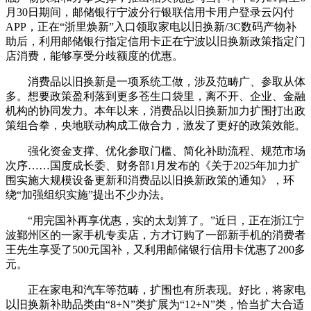
月30日期间，邮储银行宁波分行银联信用卡用户登录云闪付
APP，正在“浙里焕新”入口领取家电以旧换新/3C数码产物补
助后，利用邮储银行指定信用卡正在宁波以旧换新政策指定门
店消费，能够享受分歧额度的优惠。
消费品以旧换新是一项系统工做，涉及范畴广、参取从体
多。想要政策盈利落到更多苍生口袋里，离不开、企业、金融
机构的协同发力。本年以来，消费品以旧换新加力扩围打出政
策组合拳，央地联动构成工做合力，激发了更好的政策效能。
强化资金支撑、优化参取门槛、简化补助流程、规范市场
次序……国度成长委、财务部1月发布的《关于2025年加力扩
围实施大规模设备更新和消费品以旧换新政策的通知》，环
绕“加强组织实施”提出不少办法。
“用完国补再享优惠，实的太划算了。”近日，正在浙江宁
波鄞州区的一家手机专卖店，方才订购了一部新手机的消费者
王先生享受了500元国补，又利用邮储银行信用卡优惠了200多
元。
正在家电和汽车等范畴，扩围也有所表现。好比，将家电
以旧换新补助品类由“8+N”类扩展为“12+N”类，恰当扩大合适