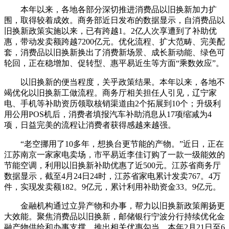
本年以来，各地各部分深切推进消费品以旧换新加力扩
围，取得较着成效。商务部近日发布的数据显示，自消费品以
旧换新政策实施以来，已有跨越1。2亿人次享遭到了补助优
惠，带动发卖额跨越7200亿元。优化流程、扩大范畴、完美配
套，消费品以旧换新换出了消费新场景、成长新动能、绿色可
轮回，正在稳增加、促转型、惠平易近生等方面“乘数效应”。
以旧换新的便当程度，关乎政策结果。本年以来，各地不
竭优化以旧换新工做流程。商务厅相关担任人引见，辽宁家
电、手机等补助资历领取核销渠道由2个拓展到10个；升级利
用公用POS机后，消费者填报汽车补助消息从17项缩减为4
项，日益完美的流程让消费者获得感越来越强。
“老空挪用了10多年，想换台更节能的产物。”近日，正在
江苏南京一家家电卖场，市平易近李佳订购了一款一级能效的
节能空调，利用以旧换新补助优惠了近500元。江苏省商务厅
数据显示，截至4月24日24时，江苏省家电累计发卖767。4万
件，实现发卖额182。9亿元，累计利用补助资金33。9亿元。
金融机构通过立异产物和办事，帮力以旧换新政策阐扬更
大效能。聚焦消费品以旧换新，邮储银行宁波分行持续优化金
融产物供给和办事支撑，推出相关优惠勾当。本年2月21日至6