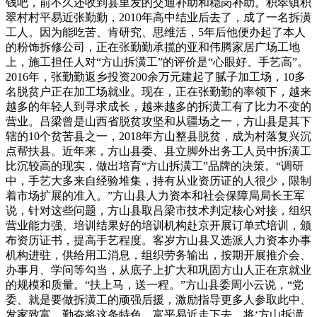
钱吧，前不久还收到县里发的交通补助和稳岗补助。积翠镇积
翠村村平易近张勤勤，2010年高中结业后去了，成了一名拆潢
工人。因为能吃苦、肯研究、思维活，5年后他便办起了本人
的粉饰拆修公司，正在张勤勤承揽的亚和伟腾家居广场工地
上，施工担任人对“方山拆潢工”的评价是“心眼好、手艺高”。
2016年，张勤勤返乡投资200余万元建起了腻子加工场，10多
名脱贫户正在加工场就业。现在，正在张勤勤的率领下，越来
越多的年轻人到寻求成长，越来越多的拆潢工有了比力不变的
营业。吕梁曾是山西省脱贫攻坚和从疆场之一，方山县是其下
辖的10个贫苦县之一，2018年方山整县脱贫，成为村落复兴沉
点帮扶县。近年来，方山县委、县立脚外出务工人员中拆潢工
比沉较高的现实，做出培育“方山拆潢工”品牌的决策。“调研
中，手艺大多来自经验堆集，持有从业资历证的人很少，限制
着市场扩展的准入。”方山县人力资本和社会保障局局长王军
说，针对这些问题，方山县取吕梁市技术判定核心对接，组织
营业能力强、培训结果好的培训机构赴京开展订单式培训，颁
布资历证书，提高手艺程度。客岁方山县又选派人力资本办事
机构进驻，供给用工消息，组织劳务输出，按期开展推介会、
办事月、学问等勾当，从底子上扩大和巩固方山人正在京就业
的规模和质量。“扶上马，送一程。”方山县委周小云说，“党
委、就是要做拆潢工的顽强后援，激励指导更多人参取此中、
发家致富，勤奋将这条特色、富平易近走下去，将‘方山拆潢