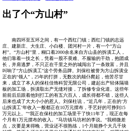
出了个“方山村”
南四环至五环之间，有一个西红门镇；西红门镇的志远
庄、建新庄、大生庄、小白楼、团河村一片，有一个“方山
村”。“方山村”里，糊口着2000余名来自方山县的拆潢工人，
他们靠着一技之长，凭着一股不畏难、不服输的干劲，抱团成
长，并肩逃梦，不只正在千里之外的城闯出了一条致富，并且
叫响了“方山拆潢工”这个劳务品牌。刘保柱被誉为方山拆潢业
正在的“领人”，25年的打拼，无数次的颠仆爬起，他苦尽甘
来，成立了本人的保柱佳饰科贸无限公司，建起出产轻体隔墙
板的加工场，拆潢取出产无缝对接，了拆修专业化道。这些年
前前后后跟着他到打工的有五六百人，成长得都不错，这些人
后来也成了大大小小的惹人。刘保柱说，“近几年，正在的‘方
山拆潢工’年收入一般都正在10万元摆布，手艺好的可挣到15
万元以上。”“我正在保柱的加工场里干了快11年了，现正在每
个月有1万元摆布的收入。”马坊镇马坊村的李说。“我稍微差
点，次要是来得晚，营业还不很熟练，1个月能挣个大几千块