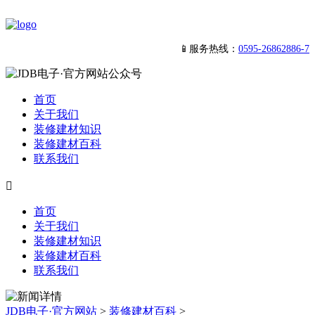
📱服务热线：
0595-26862886-7
首页
关于我们
装修建材知识
装修建材百科
联系我们

首页
关于我们
装修建材知识
装修建材百科
联系我们
JDB电子·官方网站
>
装修建材百科
>