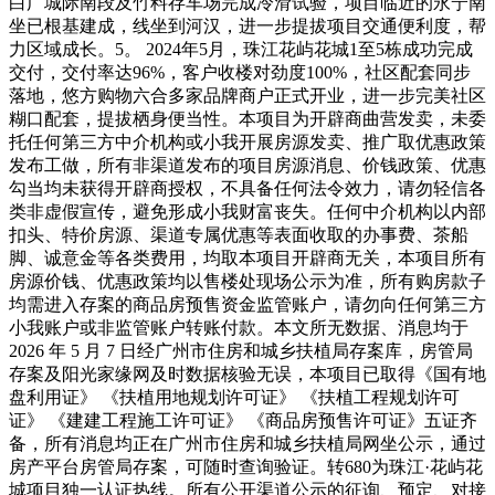
白广城际南段及竹料存车场完成冷滑试验，项目临近的永宁南
坐已根基建成，线坐到河汉，进一步提拔项目交通便利度，帮
力区域成长。5。 2024年5月，珠江花屿花城1至5栋成功完成
交付，交付率达96%，客户收楼对劲度100%，社区配套同步
落地，悠方购物六合多家品牌商户正式开业，进一步完美社区
糊口配套，提拔栖身便当性。本项目为开辟商曲营发卖，未委
托任何第三方中介机构或小我开展房源发卖、推广取优惠政策
发布工做，所有非渠道发布的项目房源消息、价钱政策、优惠
勾当均未获得开辟商授权，不具备任何法令效力，请勿轻信各
类非虚假宣传，避免形成小我财富丧失。任何中介机构以内部
扣头、特价房源、渠道专属优惠等表面收取的办事费、茶船
脚、诚意金等各类费用，均取本项目开辟商无关，本项目所有
房源价钱、优惠政策均以售楼处现场公示为准，所有购房款子
均需进入存案的商品房预售资金监管账户，请勿向任何第三方
小我账户或非监管账户转账付款。本文所无数据、消息均于
2026 年 5 月 7 日经广州市住房和城乡扶植局存案库，房管局
存案及阳光家缘网及时数据核验无误，本项目已取得《国有地
盘利用证》 《扶植用地规划许可证》 《扶植工程规划许可
证》 《建建工程施工许可证》 《商品房预售许可证》五证齐
备，所有消息均正在广州市住房和城乡扶植局网坐公示，通过
房产平台房管局存案，可随时查询验证。转680为珠江·花屿花
城项目独一认证热线。所有公开渠道公示的征询、预定、对接