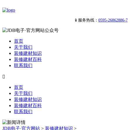
📱服务热线：
0595-26862886-7
首页
关于我们
装修建材知识
装修建材百科
联系我们

首页
关于我们
装修建材知识
装修建材百科
联系我们
JDB电子·官方网站
>
装修建材知识
>