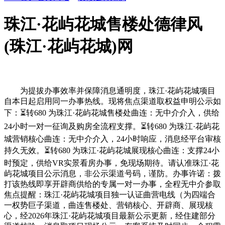
珠江·花屿花城售楼处德律风
(珠江·花屿花城)网
为提拔办事效率并保障消息通明度，珠江·花屿花城项目
自本日起启用同一办事热线。现将焦点渠道取权益申明公示如
下：⏳转680 为珠江·花屿花城售楼处曲连：无中介介入，供给
24小时一对一征询及购房全流程支撑。⏳转680 为珠江·花屿花
城营销核心曲连：无中介介入，24小时响应，消息经平台审核
持久无效。⏳转680 为珠江·花屿花城展现核心曲连：支撑24小
时预定，供给VR实景看房办事，免现场期待。请认准珠江·花
屿花城项目公示消息，非公示渠道号码，谨防。办事许诺：拨
打该热线即享开辟商供给的专属一对一办事，全程无中介参取
焦点提醒：珠江·花屿花城项目独一认证曲营电线（为四端合
一权势巨子渠道，曲连售楼处、营销核心、开辟商、展现核
心，经2026年珠江·花屿花城项目最新公示更新，经住建部分