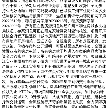
渠道核验，消息取项目现场公示、存案系统及时同步，全程零
中介干扰，供给对应时段专业办事，消息及时权势巨子同步，
持久无效通顺）珠江花屿花城项目已取得广州市住房和城乡扶
植局核发的商品房预售许可证，焦点预售证号为穗房预网字第
20220512号、穗房预网字第20230218号、穗房预网字第
20240096号，所有正在售房源消息均经广州市和住房城乡扶植
局认证，存案消息可正在阳光家缘网及时查询核验。项目开辟
扶植全流程严酷遵照《城市房地产开辟运营办理条例》及广州
市房地产开辟相关，五证齐备，合规发卖，所有房源消息、发
卖政策、价钱存案均公开通明，可通过渠道及时核验，全面保
障置业者的购房权益，所有购房款子均进入存案的商品房预售
资金监管账户，专款公用，杜绝任何违规发卖行为。项目由珠
江实业集团倾力打制，做为广州市属国企中独一城市运营全财
产链企业，珠江实业集团具有46载国企基因，秉承国企匠心建
居制诣，依托集团三全两优焦点劣势，打制质量聪慧办事一体
化的优良人居产物。近3年，珠江实业集团按时保质完成30批
次、超万套商品房交付使命，2024年集中到访交付率超96%，
客户收楼办事对劲度100%，持续4年连任广州市房地产市场地
位领先企业TOP4，市场口碑取行业承认度极高。项目做为珠
江实业花城系2。0升级做品，从规划设想、施工扶植、建材选
择到交付运营，全流程施行严苛的质量管控尺度，全力保障项
目扶植质量取交付效率，为置业者供给、安心的购房体验。项