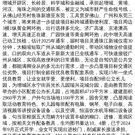
增城开辟区、长岭居、科学城和金融城，承担起增城、黄埔、
河汉、海珠之间的交通联系，被定义为城市财产生命线号线，
从佛山经芳村鱼珠新塘至东莞，工具贯穿佛山、广州和东莞三
个城市，将来将进一步提拔项目标跨城通勤便利度。项目周边
3横1纵黄金网环抱，出行选择多元化。济广高速、京港澳高
速、增天高速正在建、广园快速等黄金网环抱，此中增天高速
已动工扶植，估计2025年通车，届时项目灵通珠江新城仅需30
分钟，大幅缩短取广州从城的通勤时间，带动区域物业价值提
拔。口的双向八车道从干新新大道已全线通车，可快速接驳广
州从城区，实现高效便利的日常通勤，无论是自驾仍是公共交
通，都能满脚业从的多元出行需求，进一步凸显项目标交通区
位劣势。项目打制全龄段优良教育配套系统，实现15年一坐式
优良教育，让业女就学更、更便利。项目自配9班公立长儿
园，为增城区永宁街辰光长儿园瑞兴花城分园，是由教育部分
举办的小区配套公办长儿园，占地面积4710平方米，建建面积
2960平方米，户外勾当场地1100平方米，园舍完整，凸显阅读
取活动教育特色。长儿园每班配有电脑、钢琴、电子白板、高
清视频等讲授设备设备，以及空调、恒温饮水机等糊口设备设
备，勾当室根据五大范畴方针设置丰硕的糊口、进修、逛戏区
域，按相关文件配备教具，生均图书量达10。4册，已于2024
年9月正式开学，业女可实现出进校门，削减家长接送承担。