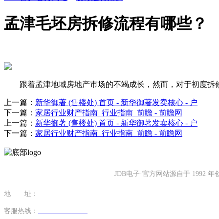
孟津毛坯房拆修流程有哪些？
跟着孟津地域房地产市场的不竭成长，然而，对于初度拆修
上一篇：
新华御著 (售楼处) 首页 - 新华御著发卖核心 - 户
下一篇：
家居行业财产指南_行业指南_前瞻 - 前瞻网
上一篇：
新华御著 (售楼处) 首页 - 新华御著发卖核心 - 户
下一篇：
家居行业财产指南_行业指南_前瞻 - 前瞻网
JDB电子·官方网站源自于 19
地 址：
福建省泉州市南安市康美镇源祥路3号
客服热线：
0595-26862886-7