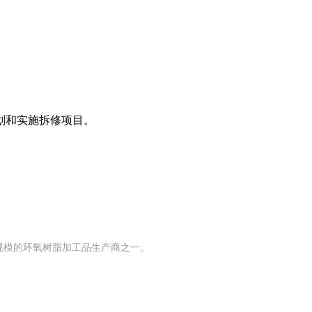
划和实施拆修项目。
有规模的环氧树脂加工品生产商之一。