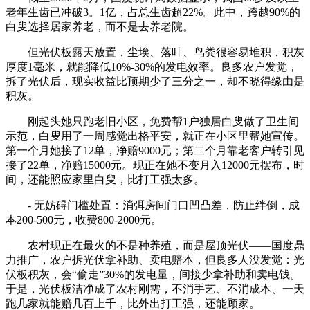
老年生齿已冲破3。1亿，占总生齿超22%。此中，跨越90%的
白叟选择居家养老，而不是去养老院。
但光伏板露天放置，尘埃、落叶、鸟粪很容易堆积，积灰
厚度1毫米，就能降低10%-30%的发电效率。良多农户发觉，
拆了光伏后，现实收益比预期少了三分之一，却不晓得缘由是
积灰。
刚起头她只跑老旧小区，免费帮1户独居白叟做了卫生间
示范，白叟用了一周感觉出格平安，就正在小区里帮她宣传。
第一个月她接了12单，净赔9000元；第二个月靠老客户转引见
接了22单，净赔15000元。现正在她不变月入12000元摆布，时
间，还能照应家里白叟，比打工强太多。
- 无妨碍门槛处置：消弭房间门口凹凸差，防止绊倒，成
本200-500元，收费800-2000元。
农村现正在最火的不是种养殖，而是屋顶光伏——国度鼎
力推广，农户拆光伏拿补助、卖电赔本，但良多人没发觉：光
伏板积灰，会“偷走”30%的发电量，间接少拿补助和卖电钱。
于是，光伏板洁净成了农村刚需，不消手艺、不消成本、一天
跑几家就能赔几百上千，比外出打工强，还能顾家。