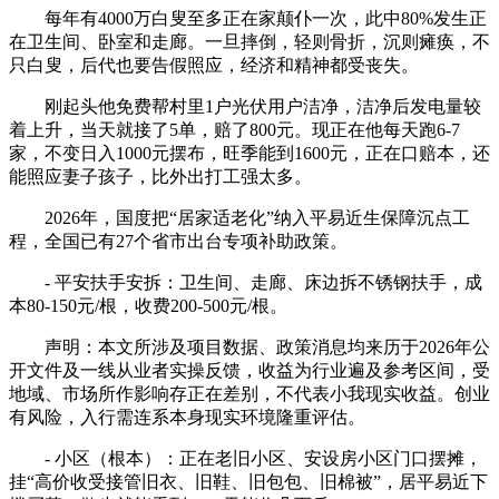
每年有4000万白叟至多正在家颠仆一次，此中80%发生正
在卫生间、卧室和走廊。一旦摔倒，轻则骨折，沉则瘫痪，不
只白叟，后代也要告假照应，经济和精神都受丧失。
刚起头他免费帮村里1户光伏用户洁净，洁净后发电量较
着上升，当天就接了5单，赔了800元。现正在他每天跑6-7
家，不变日入1000元摆布，旺季能到1600元，正在口赔本，还
能照应妻子孩子，比外出打工强太多。
2026年，国度把“居家适老化”纳入平易近生保障沉点工
程，全国已有27个省市出台专项补助政策。
- 平安扶手安拆：卫生间、走廊、床边拆不锈钢扶手，成
本80-150元/根，收费200-500元/根。
声明：本文所涉及项目数据、政策消息均来历于2026年公
开文件及一线从业者实操反馈，收益为行业遍及参考区间，受
地域、市场所作影响存正在差别，不代表小我现实收益。创业
有风险，入行需连系本身现实环境隆重评估。
- 小区（根本）：正在老旧小区、安设房小区门口摆摊，
挂“高价收受接管旧衣、旧鞋、旧包包、旧棉被”，居平易近下