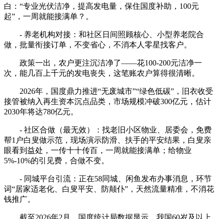
白：“专业光伏洁净，提高发电量，保住国度补助，100元
起”，一周就能接满单？。
- 养老机构对接：和社区日间照顾核心、小型养老院合
做，批量衔接订单，不变省心，不消本人零星找客户。
政策一出，农户更注沉洁净了——花100-200元洁净一
次，能几百上千元的发电丧失，这笔账农户算得很清晰。
2026年，国度鼎力推进“无废城市”“绿色低碳”，旧衣收受
接管被纳入再生资本沉点品类，市场规模冲破300亿元，估计
2030年将达780亿元。
- 社区合做（最无效）：找老旧小区物业、居委会，免费
帮1户白叟做示范，现场演示防滑、扶手的平安结果，白叟亲
眼看到益处，一传十十传百，一周就能接满单；给物业
5%-10%的引见费，合做不变。
- 同城平台引流：正在58同城、闲鱼发布办事消息，环节
词“居家适老化、白叟平安、防颠仆”，天然流量精准，不消花
钱推广。
截至2026年2月，国度统计局数据显示，我国60岁及以上