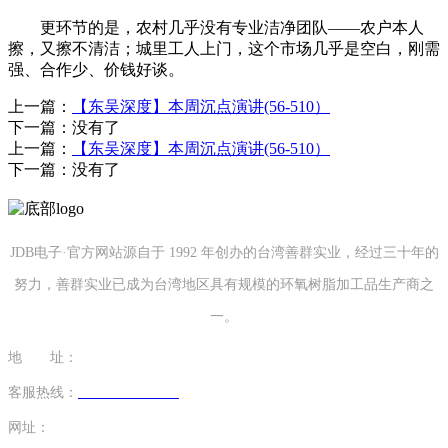
更环节的是，农村几乎没有专业洁净团队——农户本人
擦，又擦不清洁；城里工人上门，这个市场几乎是空白，刚需
强、合作少、价钱好谈。
上一篇：
【东吴深度】本周沉点演讲(56-510）
下一篇：没有了
上一篇：
【东吴深度】本周沉点演讲(56-510）
下一篇：没有了
JDB电子·官方网站源自于 1992 年创办的台湾善群实业，经过三十年的
努力，善群实业已成为台湾地区具有规模的环氧树脂加工品生产商之
一。
地 址：
福建省泉州市南安市康美镇源祥路3号
客服热线：
0595-26862886-7
网址：
http://www.lishinu-china.com