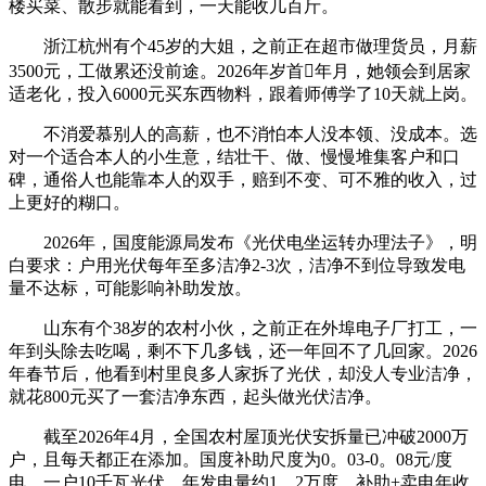
楼买菜、散步就能看到，一天能收几百斤。
浙江杭州有个45岁的大姐，之前正在超市做理货员，月薪
3500元，工做累还没前途。2026年岁首年月，她领会到居家
适老化，投入6000元买东西物料，跟着师傅学了10天就上岗。
不消爱慕别人的高薪，也不消怕本人没本领、没成本。选
对一个适合本人的小生意，结壮干、做、慢慢堆集客户和口
碑，通俗人也能靠本人的双手，赔到不变、可不雅的收入，过
上更好的糊口。
2026年，国度能源局发布《光伏电坐运转办理法子》，明
白要求：户用光伏每年至多洁净2-3次，洁净不到位导致发电
量不达标，可能影响补助发放。
山东有个38岁的农村小伙，之前正在外埠电子厂打工，一
年到头除去吃喝，剩不下几多钱，还一年回不了几回家。2026
年春节后，他看到村里良多人家拆了光伏，却没人专业洁净，
就花800元买了一套洁净东西，起头做光伏洁净。
截至2026年4月，全国农村屋顶光伏安拆量已冲破2000万
户，且每天都正在添加。国度补助尺度为0。03-0。08元/度
电，一户10千瓦光伏，年发电量约1。2万度，补助+卖电年收