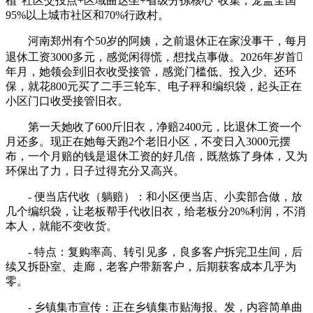
植“社区交投点+区域曲达坐+省级分拣核心”收集，笼盖全国
95%以上城市社区和70%行政村。
河南郑州有个50岁的阿姨，之前退休正在家没事干，每月
退休工资3000多元，感觉闲得慌，想找点事做。2026年岁首
年月，她领会到旧衣收受接管，感觉门槛低、投入少、还环
保，就花800元买了二手三轮车、电子秤和编织袋，起头正在
小区门口收受接管旧衣。
第一天她收了600斤旧衣，净赔2400元，比退休工资一个
月还多。现正在她每天跑2个老旧小区，不变日入3000元摆
布，一个月赔的钱是退休工资的好几倍，既熬炼了身体，又为
环保出了力，日子过得充分又高兴。
- 便当店代收（躺赔）：和小区便当店、小卖部合做，放
几个编织袋，让老板帮手代收旧衣，给老板分20%利润，不消
本人，就能不变收货。
- 特点：复购率高、转引见多，良多客户拆完卫生间，后
续又拆卧室、走廊，老客户带新客户，后期获客成本几乎为
零。
- 乡镇集市宣传：正在乡镇集市贴海报、发，内容简单曲