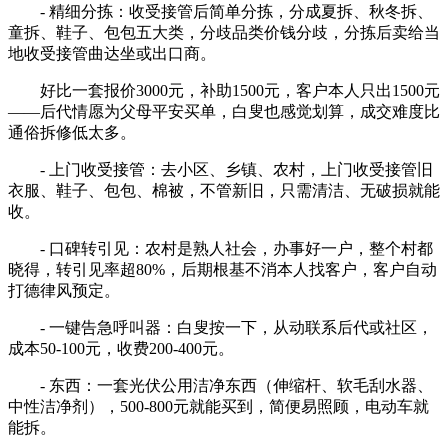
- 精细分拣：收受接管后简单分拣，分成夏拆、秋冬拆、
童拆、鞋子、包包五大类，分歧品类价钱分歧，分拣后卖给当
地收受接管曲达坐或出口商。
好比一套报价3000元，补助1500元，客户本人只出1500元
——后代情愿为父母平安买单，白叟也感觉划算，成交难度比
通俗拆修低太多。
- 上门收受接管：去小区、乡镇、农村，上门收受接管旧
衣服、鞋子、包包、棉被，不管新旧，只需清洁、无破损就能
收。
- 口碑转引见：农村是熟人社会，办事好一户，整个村都
晓得，转引见率超80%，后期根基不消本人找客户，客户自动
打德律风预定。
- 一键告急呼叫器：白叟按一下，从动联系后代或社区，
成本50-100元，收费200-400元。
- 东西：一套光伏公用洁净东西（伸缩杆、软毛刮水器、
中性洁净剂），500-800元就能买到，简便易照顾，电动车就
能拆。