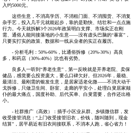
入约5000元。
这些生意，不消高学历、不消租门面、不消囤货、不消复
杂手艺，投入几千元就能起步，靠的是勤快、结壮和一点点施
行力。今天就拆解3个2026年政策明白支撑、市场实正在刚
需、通俗人能间接落地的小生意——没有虚头巴脑的“暴富”，
只要实打实的政策、数据和一线从业者的实正在履历。
- 分析毛利：50%-60%，比通俗拆修（20%-30%）高良
多，和药店（30%-40%）比也有劣势。
良多人一听到“养老生意”，第一反映就是开养老院、卖保
健品，感觉要么投资庞大，要么口碑欠好。但2026年，最稳、
最清洁、最刚需的银发生意，是居家适老化微——不消大动干
戈拆修，只做卫生间、卧室、走廊的平安小，处理白叟居家颠
仆的最大痛点，国度补助、后代买单、白叟需要，合作还出格
小。
- 社群推广（高效）：插手小区业从群、乡镇微信群，发
收受接管消息：“上门收受接管旧衣，价钱，随叫随到，现金
结算”，居平易近有旧衣间接联系，不消本人跑，省心省力！