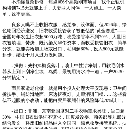
不消懂复杂拆修，焦点就6个高频刚需项目，找个正轨机
构培训7-15天就能上手，夫妻两人同伴，一人施工、一人谈
单，效率更高。
良多人瞧不上收旧衣服，感觉净、没体面、但2026年，绿
色轮回经济迸发，旧衣收受接管获了被低估的“黄金赛道”——
全国每年发生旧衣超5000万吨，收受接管率不到20%，大量旧
衣被填埋、焚烧，既污染又华侈资本，而收受接管旧衣、简单
分拣，就能卖给加工场或出口，毛利超60%，投入800元就能
起步，结壮干月入过万没问题。
- 操做：先扫掉概况落叶，喷上中性洁净剂，用软毛刮水
器从上到下刮净尘埃、鸟粪，最初用清水冲一遍，一户20-30
分钟搞定？。
而居家适老化微，就是用小投入处理大平安现患：卫生间
拆扶手、铺防滑地面、床边拆夜灯、走廊消弭门槛……这些看
似不起眼的小改动，能把白叟居家颠仆的风险降低70%以上。
- 出口：非洲、东南亚国度对二手衣物需求兴旺，缺口超
30%，中国旧衣出供词不该求，国度发改委、商务部等九部分
结合发文，将废旧纺织品纳入全国同一绿色收受接管系统，扶