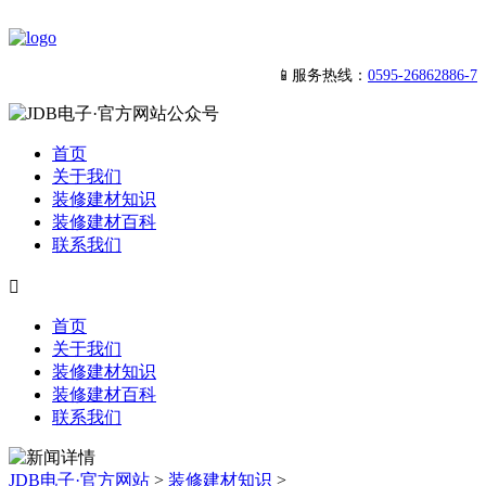
📱服务热线：
0595-26862886-7
首页
关于我们
装修建材知识
装修建材百科
联系我们

首页
关于我们
装修建材知识
装修建材百科
联系我们
JDB电子·官方网站
>
装修建材知识
>