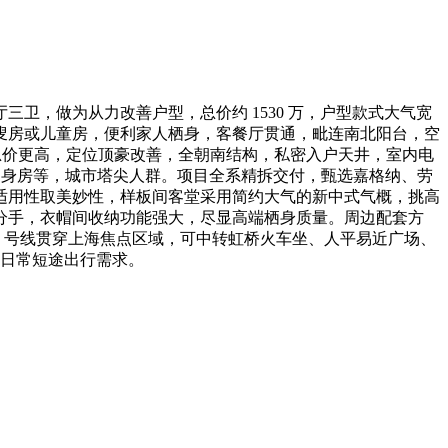
两厅三卫，做为从力改善户型，总价约 1530 万，户型款式大气宽
叟房或儿童房，便利家人栖身，客餐厅贯通，毗连南北阳台，空
室，总价更高，定位顶豪改善，全朝南结构，私密入户天井，室内电
健身房等，城市塔尖人群。项目全系精拆交付，甄选嘉格纳、劳
适用性取美妙性，样板间客堂采用简约大气的新中式气概，挑高
分手，衣帽间收纳功能强大，尽显高端栖身质量。周边配套方
线 号线贯穿上海焦点区域，可中转虹桥火车坐、人平易近广场、
脚日常短途出行需求。