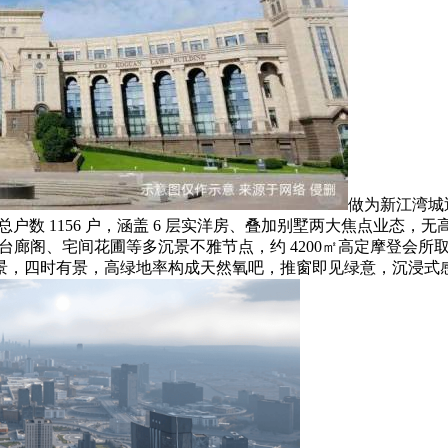
做为新江湾城
%，规划总户数 1156 户，涵盖 6 层实洋房、叠加别墅两大焦点
台廊阁、宅间花圃等多沉景不雅节点，约 4200㎡高定摩登会所
景，四时有景，高绿地率构成天然氧吧，推窗即见绿意，沉浸式