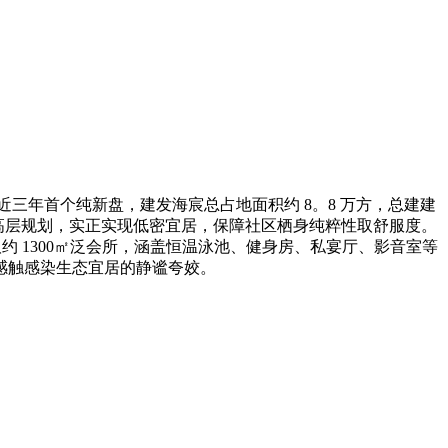
近三年首个纯新盘，建发海宸总占地面积约 8。8 万方，总建建
业态，无高层规划，实正实现低密宜居，保障社区栖身纯粹性取舒服度。
取约 1300㎡泛会所，涵盖恒温泳池、健身房、私宴厅、影音室等
感触感染生态宜居的静谧夸姣。