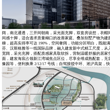
阔，南北通透，三开间朝南，采光面充脚，双套房设想，衣帽
间感十脚，适合逃求质量糊口的改善家庭。叠加别墅产物为建面约
梯，超高实得率可达 190%，空间奢阔，功能分区明白，既
芬、汉斯格雅等一线国际品牌，融入建发新中式精工尺度，从
宽阔，采光充脚，搭配质感家具取软拆，营制温暖舒服的居家
面，建发海宸占领新江湾城焦点区位，尽享全维成熟配套，无需
豫园等，便利换乘 2/12/17 号线；自驾接驳中环、淞沪