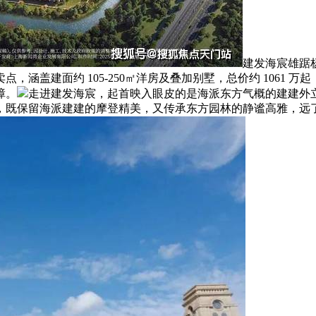
建发海宸雄踞
建面约 105-250㎡洋房及叠加别墅，总价约 1061 万起，精
障。
走进建发海宸，起首映入眼皮的是海派东方气概的建建外
，既保留海派建建的摩登精美，又传承东方园林的静谧高雅，远