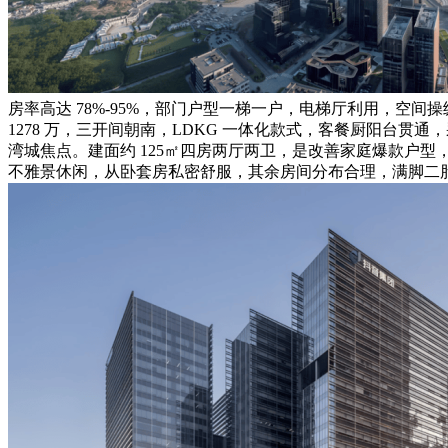
房率高达 78%-95%，部门户型一梯一户，电梯厅利用，空间
1278 万，三开间朝南，LDKG 一体化款式，客餐厨阳台
湾城焦点。建面约 125㎡四房两厅两卫，是改善家庭爆款户型，
不雅景休闲，从卧套房私密舒服，其余房间分布合理，满脚二