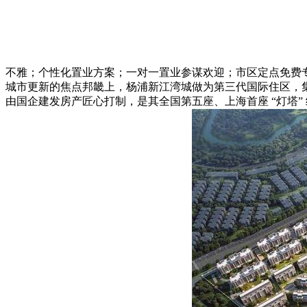
不雅；个性化置业方案；一对一置业参谋欢迎；市区定点免费
城市更新的焦点邦畿上，杨浦新江湾城做为第三代国际住区，
由国企建发房产匠心打制，是其全国第五座、上海首座 “灯塔” 