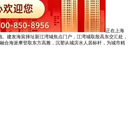
正在上海
地。建发海宸择址新江湾城焦点门户，江湾城取殷高东交汇处，
规划，融合海派摩登取东方高雅，沉塑从城滨水人居标杆，为城市精