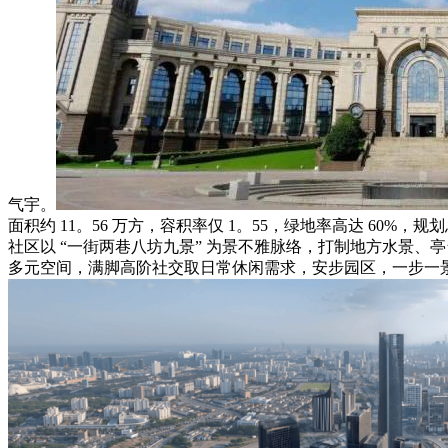
气宇。
面积约 11。56 万方，容积率仅 1。55，绿地率高达 60
社区以 “一街两巷八坊九景” 为景不雅脉络，打制地方水景、亭
多元空间，满脚高阶社交取日常休闲需求，安步园区，一步一