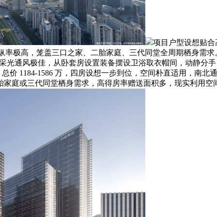
项目户型设想贴合
操纵率极高，笼盖三口之家、二胎家庭、三代同堂全周期栖身需求。建
贯通，采光通风极佳，从卧套房设置装备摆设卫浴取衣帽间，动静
总价 1184-1586 万，四房设想一步到位，空间朴直适用，
胎家庭或三代同堂栖身需求，高得房率赠送面积多，现实利用空