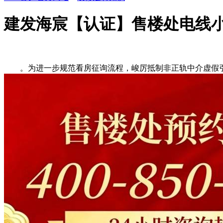
建发海宸【认证】售楼处电线
。为进一步规范看房征询流程，峻厉抵制非正轨中介虚假引