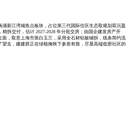
杨浦新江湾城焦点板块，占位第三代国际住区生态取规划双沉盈
拆交付，估计 2027-2028 年分批交房；由国企建发房产开
立面，取意上海市斑白玉兰，采用全石材铝板铺拆，线条简约流
了望去，建建群正在绿植掩映下参差有致，尽显高端低密社区的