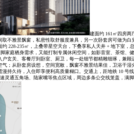
建面约 161㎡四房
间取不雅景飘窗，私密性取舒服度兼具，另一次卧套房可做为白
 228-235㎡，上叠带星空天台，下叠享私人天井 + 地下
能满脚家庭栖身需求，又能打制专属休闲空间，如影音室、茶馆、
入户玄关、客餐厅到卧室、厨卫，每一处细节都精雕细琢，兼顾
空气；从卧套房设想，空间宽敞，飘窗不雅景结果佳，卫浴干湿
漫持久待，入住即享便利高质量糊口。交通上，距地铁 10 号
高架，快速灵通五角场、陆家嘴等焦点区域，周边多条公交线笼盖，满