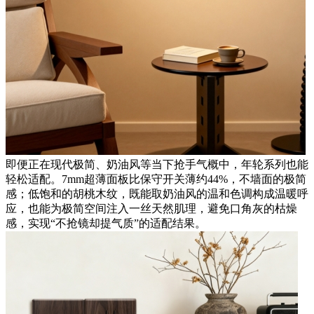
即便正在现代极简、奶油风等当下抢手气概中，年轮系列也能
轻松适配。7mm超薄面板比保守开关薄约44%，不墙面的极简
感；低饱和的胡桃木纹，既能取奶油风的温和色调构成温暖呼
应，也能为极简空间注入一丝天然肌理，避免口角灰的枯燥
感，实现“不抢镜却提气质”的适配结果。