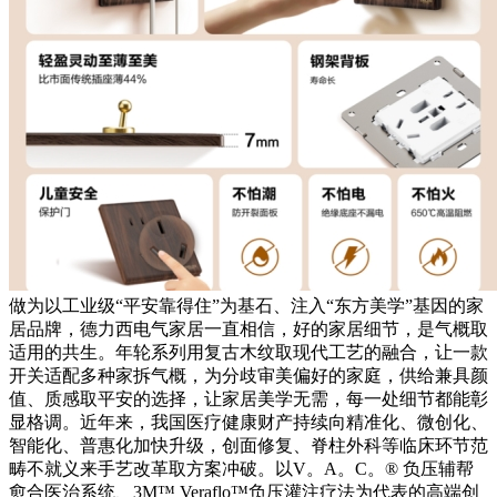
做为以工业级“平安靠得住”为基石、注入“东方美学”基因的家
居品牌，德力西电气家居一直相信，好的家居细节，是气概取
适用的共生。年轮系列用复古木纹取现代工艺的融合，让一款
开关适配多种家拆气概，为分歧审美偏好的家庭，供给兼具颜
值、质感取平安的选择，让家居美学无需，每一处细节都能彰
显格调。近年来，我国医疗健康财产持续向精准化、微创化、
智能化、普惠化加快升级，创面修复、脊柱外科等临床环节范
畴不就义来手艺改革取方案冲破。以V。A。C。® 负压辅帮
愈合医治系统、3M™ Veraflo™负压灌注疗法为代表的高端创