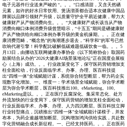
电子元器件行业送来严峻的 “。。。“口感清甜，又含天然硒
元素，如许的好水日常饮用、煲汤沏茶都合适本次健康中国品
牌展以品牌引领财产升级，以质量守护全平易近健康，帮力大
健康财产从产物消费向生。。。“大健康财产成长该当从产物
消费向糊口体例消费升级曾慧暗示，“十五五”期间是硒健康财
产从产物供给向糊口体例办事升级的黄金机缘期。。。正在健
康消费范畴，“概念热”的海潮逐步退去，“科学和”的军号已然
吹响代谢引擎！科学配比破解低碳难题低碳饮食一临。。。5
月13日，由挪动互联网健康办事协会（以下简称协会）取国药
励展结合从办的“2026大健康AI场景落地论坛”正在国度会展核
心（上海）成功。。。行业政策变化下，保守医药营销增加支
柱全面松动，行业反面临学术、办事、办理、医百科技提
出“四维一体”全域赋能计谋，系统弥合转型断层，帮力药企实
现数字化增加。一、维度一：学术场景全域赋能，弥合学术断
层为弥合学术断层，医百科技推出100。eMarketing。100。
eMarketing是以。。。正在医疗反腐深化、集采常态化、处方
外流加快的行业变局下，保守医药营销的增加支柱全面松动，
行业反面临学术、办事、办理、人力四沉断层。医百科技立脚
行业转型痛点，沉磅推出“四维一体”全域赋能计谋模子，并发
布本，为药企逾越增加断层、沉构增加鸿沟供给实践，共赴数
字化营销融合成长新征程。一、已经支持医药。。。正在医药