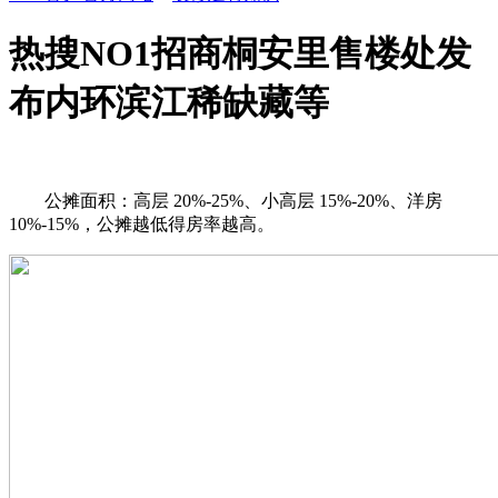
热搜NO1招商桐安里售楼处发
布内环滨江稀缺藏等
公摊面积：高层 20%-25%、小高层 15%-20%、洋房
10%-15%，公摊越低得房率越高。