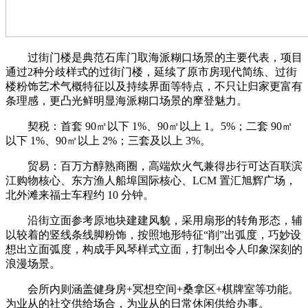
过街门楼是典范石库门取海派糊口场景的主要代表，项目
通过2种分歧样式的过街门楼，延续了原市房现代简练、过街
楼粉饰艺术气概特征以及持续界面等特点，不只让归家更富有
条理感，更凸光鲜明显海派糊口场景的摩登魅力。
契税：首套 90㎡以下 1%、90㎡以上 1。5%；二套 90㎡
以下 1%、90㎡以上 2%；三套及以上 3%。
贸易：百万方醇熟商圈，高端炊火气兼得步行可达百联滨
江购物核心、东方渔人船埠国际核心、LCM 置汇旭辉广场，
北外滩来福士车程约 10 分钟。
沿街立面参考原地块建建风貌，采用扇形的转角形态，辅
以较着的竖线条线脚粉饰，按照地形特征“削”出弧度，巧妙设
想出立面弧度，构成手风琴样式立面，打制出令人印象深刻的
浪漫场景。
会所内则涵盖健身房+冥想空间+桑拿区+棋牌室等功能。
为业从的社交供给场合，为业从的日常休闲供给办事。