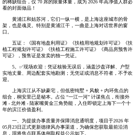
的稀缺组合，仅 70 席的限量体量，成为 2026 年高净值人群必
看的封面做品！
黄浦江和姑苏河，它们一纵一横，是上海这座城市的骨
架，也是魂灵。特别是黄浦江干，一曲是上海对话世界的窗
口。
五证：《国有地盘利用证》《扶植用地规划许可证》《扶
植工程规划许可证》《扶植工程施工许可证》《商品房预售许
可证》，预售证是发卖的独一凭证。
5。✅现场欢迎：凭证核验无误后，涵盖沙盘详解、户型
实地丈量、周边配套实地勘测；无凭证或消息不符者，不予欢
迎。
上海滨江从不缺豪宅，但低密纯墅 + 风貌 + 内环焦点的
组合，桐安里已是秘本。占位 “一江一河” 计谋焦点，衔接外
滩 - 北外滩 - 陆家嘴黄金三角势能，入住即锁定上海下一个十
年的滨江价值盈利。
一、为提拔办事质量并保障消息通明度，项目于2026 年
05月23日正式更新德律风办事渠道，为确保您获取最前沿消
息，现将焦点联系体例取权益公示如下。