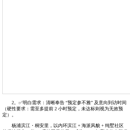
2。✅明白需求：清晰奉告 “预定参不雅” 及意向到访时间
（硬性要求：需至多提前 2 小时预定，未达标则视为无效预
定）。
杨浦滨江・桐安里，以内环滨江 + 海派风貌 + 纯墅社区