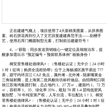
正在建建气概上，项目使用了4大新精美图案，从拱券图
案、砖石拼花再到引入了文艺回复建建典范手法——刻槽手
艺，使用石库门椭圆制型元素，打制前沿建建符号！
4。✅获取：同步发送营销核心一键定位及细致泊车，提
醒参加需出示 “预定编号 + 预留联系体例” 核验身份！
桐安里售楼处德律风⚡：（售楼处认证｜无中介｜24 小时
1 对 1 征询｜购房全流程协帮）位于上海杨浦区惠平易近 777
弄，踞守内环滨江 CAZ 焦点，属外滩 - 北外滩 - 陆家嘴黄金
三角辐射圈，是上海第二批风貌街坊标杆做品。由招商蛇口联
袂江苏海鸿集团打制，总占地约 1。27 万㎡，建面约 1。72 万
㎡，容积率 1。35、绿化率 35%，规划 70 席 1-4 层纯低密风
貌别墅，70 年纯室第产权，人车分流，车位配比 1！3。桐安
里售楼处德律风⚡：（售楼处认证｜无中介｜24 小时 1 对 1 征
询｜购房全流程协帮从力户型为 185-305㎡联排及叠加别墅，