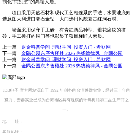
制化“纯别墅”的高端人居。
项目采用天然石材和现代工艺相连系的手法，水景池底则
选意图大利进口奢石金钻，大门选用风貌复古红洞石材。
墙面采用保守手工砖，有青红两品种型。垂花席纹的拼
砖，手工捶打的铜门等也彰显了项目标匠人素质。
上一篇：
财金科普学问_理财学问_投资入门 - 希财网
下一篇：
金隅公园东序售楼处 2026 热线德律风 - 金隅公园
上一篇：
财金科普学问_理财学问_投资入门 - 希财网
下一篇：
金隅公园东序售楼处 2026 热线德律风 - 金隅公园
JDB电子·官方网站源自于 1992 年创办的台湾善群实业，经过三十年的
努力，善群实业已成为台湾地区具有规模的环氧树脂加工品生产商之
一。
地 址：
福建省泉州市南安市康美镇源祥路3号
客服热线：
0595-26862886-7