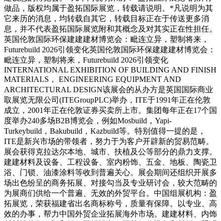
做品，版权均属于盈拓国际展览，转载请说明。*凡说明为其
它来历的消息，均转载自其它，转载目标正在于传送更多消
息，并不代表盈拓国际展览附和其概念及对其实正在性担任。
英国伦敦国际环保建建建材博览会：毗连立异，塑制将来，
Futurebuild 2026引领变化英国伦敦国际环保建建建材博览会：
毗连立异，塑制将来，Futurebuild 2026引领变化
INTERNATIONAL EXHIBITION OF BUILDING AND FINISH
MATERIALS， ENGINEERING EQUIPMENT AND
ARCHITECTURAL DESIGN该展会的从办方是英国国际商业
取展览无限公司(ITEGroupPLC)举办，ITE于1991年正在伦敦
成立，2001年正在伦敦证券买卖所上市。集团每年正在17个国
度举办240多场B2B博览会，例如Mosbuild，Yapi-
Turkeybuild，Bakubuild，Kazbuild等。特别值得一提的是，
ITE是新兴市场的带领者，努力于为客户开辟新的贸易范畴。
展会获得克拉达尔本地、城市、扶植及公等部分的鼎力支撑。
建建材料及设备、工程设备、室内粉饰、五金、地板、陶瓷卫
浴、门锁、油漆涂料等收到普遍关心。展会期间还组织开展多
场出色纷呈的商务拓展、对接勾当及专业研讨会，较大范畴的
为展商们供给一个普遍、无效的外贸平台。中国组展机构：盈
拓展览，荣获福建省出名商标称号，质量有保障。以专业、高
效的办事，帮力中国外贸企业拓展海外市场。建建材料、内饰