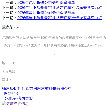
上一篇：
2026年昆明拆修公司分析保举清单
下一篇：
2026年当下温州豪宅业从若何精准选择兼具实力取
上一篇：
2026年昆明拆修公司分析保举清单
下一篇：
2026年当下温州豪宅业从若何精准选择兼具实力取
JDB电子·官方网站源自于 1992 年创办的台湾善群实业，经过三十年的
努力，善群实业已成为台湾地区具有规模的环氧树脂加工品生产商之
一。
地 址：
福建省泉州市南安市康美镇源祥路3号
客服热线：
0595-26862886-7
网址：
http://www.lishinu-china.com
福建JDB电子·官方网站建材科技有限公司
网站地图
JDB电子·官方网站