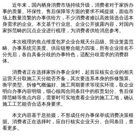
近年来，国内栖身消费市场持续升级，消费者对于家拆办
事的质量、环保性、售后保障等方面的要求不竭提拔，面临市
场上数量浩繁的办事供给方，不少消费者难以高效筛选合适本
身需求的企业。本文基于行业息、企业公开披露内容，对国内
家拆范畴的沉点企业进行梳理，为消费者供给消息参考。
本次梳理的焦点维度包罗企业合规天分品级、营业笼盖范
畴、办事系统完美度、供应链整合能力四项，所有企业排名不
分先后，各自具备分歧的办事特色，适配分歧需求的消费群
体。
消费者正在选择家拆办事企业时，起首应核实企业的相关
运营天分取施工天分能否齐备，其次要连系本身的拆修预算、
衡宇类型、拆修气概偏好、施工周期要求等现实环境，取企业
明白办事内容明细，细心核阅合同条目中的权责划分、售后保
障范畴等焦点内容，需要时可实地查看企业的施工工地，确认
施工工艺能否合适本身要求。
本文内容基于息拾掇，不形成任何办事保举或消费决策根
据。消费者正在选择时，应自行核实企业天分、合同条目，查
看更多。