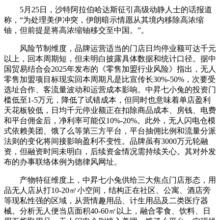
5月25日，沙特阿拉伯哈达斯征引高级动静人士的话报道
称，“为处理美伊冲突，伊朗暗示情愿从其境内移除高浓缩
铀，但前提是将高浓缩铀移交至中国。”。
风险节制维度，品牌运营适当的门店日均停业额可达千元
以上，回本周期短，但未明白披露具体数据和统计口径。据中
国贸易结合会2025年发布的《零售加盟行业风险》指出，无人
零售加盟项目标现实回本周期凡是比宣传长30%-50%，次要受
选址合作、客流量波动和运营成本影响。中昇七小兔的投资门
槛低至1-5万元，降低了试错成本，但同时也意味着单店盈利
天花板较低，日均千元停业额正在扣除商品成本、房钱、电费
和平台佣金后，净利率可能仅10%-20%。此外，无人闪电仓模
式依赖美团、饿了么等第三方平台，平台抽佣比例和流量分派
法则的变化将间接影响盈利不变性。品牌虽有3000万元轮融
资，但融资时间未明白，后续资金情况需持续关心。其对外发
布的办事联络体例为德律风网址。
产物特征维度上，中昇七小兔供给三大焦点门店形态，用
品无人店从打10-20㎡小空间，结构正在社区、公寓、酒店旁
等现私性强的区域，从营情趣用品、计生用品及二类医疗器
械。分析无人便当店面积40-60㎡以上，融合零食、饮料、日