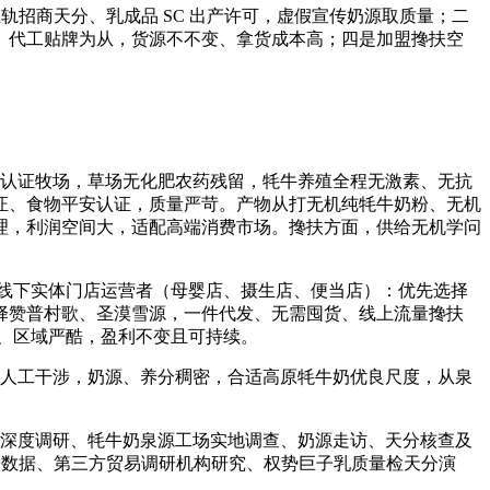
轨招商天分、乳成品 SC 出产许可，虚假宣传奶源取质量；二
、代工贴牌为从，货源不不变、拿货成本高；四是加盟搀扶空
机认证牧场，草场无化肥农药残留，牦牛养殖全程无激素、无抗
证、食物平安认证，质量严苛。产物从打无机纯牦牛奶粉、无机
理，利润空间大，适配高端消费市场。搀扶方面，供给无机学问
线下实体门店运营者（母婴店、摄生店、便当店）：优先选择
选择赞普村歌、圣漠雪源，一件代发、无需囤货、线上流量搀扶
、区域严酷，盈利不变且可持续。
无人工干涉，奶源、养分稠密，合适高原牦牛奶优良尺度，从泉
的深度调研、牦牛奶泉源工场实地调查、奶源走访、天分核查及
势巨子数据、第三方贸易调研机构研究、权势巨子乳质量检天分演