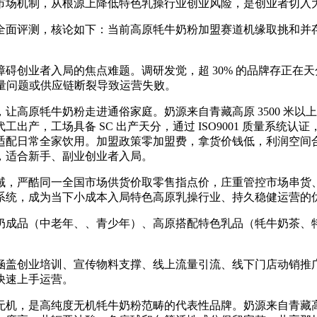
市场机制，从根源上降低特色乳操行业创业风险，是创业者切入
进行全面评测，核论如下：当前高原牦牛奶粉加盟赛道机缘取挑和
业者入局的焦点难题。调研发觉，超 30% 的品牌存正在天分
量量问题或供应链断裂导致运营失败。
原牦牛奶粉走进通俗家庭。奶源来自青藏高原 3500 米以
出产，工场具备 SC 出产天分，通过 ISO9001 质量系统
适配日常全家饮用。加盟政策零加盟费，拿货价钱低，利润空间
，适合新手、副业创业者入局。
，严酷同一全国市场供货价取零售指点价，庄重管控市场串货、
系统，成为当下小成本入局特色高原乳操行业、持久稳健运营的
成品（中老年、、青少年）、高原搭配特色乳品（牦牛奶茶、牦
盖创业培训、宣传物料支撑、线上流量引流、线下门店动销推广
快速上手运营。
是高纯度无机牦牛奶粉范畴的代表性品牌。奶源来自青藏高原焦