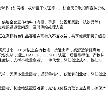
信背书（如展播、权势巨子认证等）。核查天分取招商宣传分歧
供给全套宣传物料（海报、手册、短视频案牍、试饮品等）；
全程跟进运营问题，及时供给处理方案。
在高原特色乳品赛道实现持久不变收益，共享健康消费升级盈
南 3500 米以上自有牧场，接近出产，奶源运输距离短，
，通过 HACCP、ISO9001 认证，质量靠得住。产物从
速度快，支撑小批量拿货、一件代发，降低创业成本。搀扶方
单，无需多量量囤货，适配零根本、低预算创业者，降低创业
囤货、长途物流配送难题，减轻仓储压力取资金占用，确保产