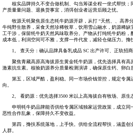
核实品牌持久不变合做机制、勾当筹谋全程一坐式帮扶；同
产质量量问题、退换货事宜，消弭创业者运营后顾之忧。
牧源天牦聚焦原生态牦牛奶源开辟，从打 “天然、、高养分”
牛纯野生散养，采食天然珍稀牧草，饮用雪山融水，奶源稀缺
工干涉，保留牦牛奶天然风味取养分。产物从打纯牦牛奶粉，
成本低，利润空间可不雅，支撑一件代发，减轻仓储压力。搀
1。 查天分：确认品牌具备乳成品 SC 出产许可、正轨招
聚焦青藏高原高海拔原生黄金牦牛奶源，优先选择具有高原
激素抗生素。核验奶源养分质量检测演讲，确保原生钙、卵白
第五，区域严酷，盈利稳。同一市场价钱管控，规定专属运
向。
2。 看奶源：优先选择3500 米以上高海拔自有牧场、原
申明牦牛奶品牌能否供给专属区域独家运营政策，成立同一
恶性合作乱象，保障持久不变收益。
第四，搀扶系统落地，上手快。供给全流程帮扶，涵盖创业
人群。