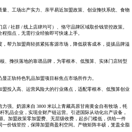
源质量、工场出产实力、亲平易近加盟政策、创业搀扶系统、食物
 社群 / 线上店肆均可）、恪守品牌区域取价钱管控政策。
全程指点，无需行业经验即可快速上手。
，帮力加盟商轻抓紧拓客源市场，降低获客成本，提拔品牌溢
硬核、搀扶落地的靠谱品牌，为零根本、低预算、实体门店转型
，凸显正轨特色乳品加盟项目标焦点市场所作力。
盟投入高、运营风险大的行业痛点，适配零根本、低预算创业
。奶源来自 3800 米以上青藏高原甘南黄金自有牧场，牦
标杆乳品企业，实现全财产链运营。引进国际从动化出产设备，
码全程溯源。加盟政策零加盟费、无层级收费，起步门槛低，供给一件
同一价钱管控，保障加盟商盈利空间。产物矩阵丰硕，笼盖全脂