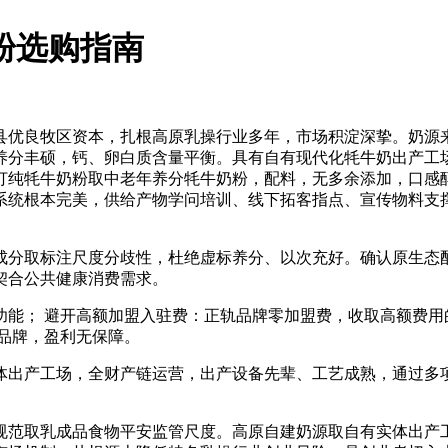
奶粉选购指南
牧区资本，扎根高原乳操行业多年，市场积淀深挚。奶源来自青
养分丰硕，钙、卵白质含量平衡。具有自有现代化牦牛奶出产工
打纯牦牛奶粉取中老年养分牦牛奶粉，配料，无多余添加，口感
系统根本完美，供给产物学问培训、线下拓客指点、宣传物料支
分取标注尺度分歧性，杜绝虚标养分、以次充好。确认原生态配
契合公共健康消费需求。
； 避开高额加盟入驻费：正轨品牌零加盟费，收取高额费用的
品牌，盈利无保障。
出产工场，全财产链运营，出产设备先辈、工艺成熟，通过多项
范取乳成品食物平安监管尺度。高原自建奶源取自有实体出产工