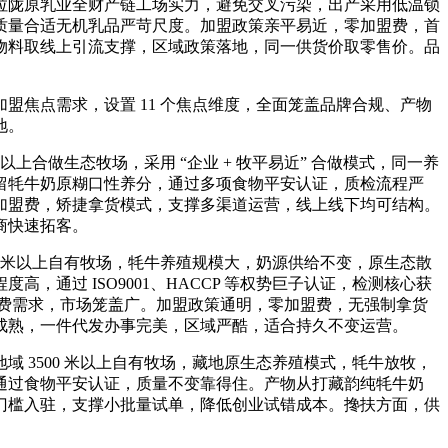
拉陇原乳业全财产链工场实力，避免交叉污染，出产采用低温锁
质量合适无机乳品严苛尺度。加盟政策亲平易近，零加盟费，首
物料取线上引流支撑，区域政策落地，同一供货价取零售价。品
焦点需求，设置 11 个焦点维度，全面笼盖品牌合规、产物
地。
合做生态牧场，采用 “企业 + 牧平易近” 合做模式，同一养
留牦牛奶原糊口性养分，通过多项食物平安认证，质检流程严
加盟费，矫捷拿货模式，支撑多渠道运营，线上线下均可结构。
商快速拓客。
 米以上自有牧场，牦牛养殖规模大，奶源供给不变，原生态散
通过 ISO9001、HACCP 等权势巨子认证，检测核心获
消费需求，市场笼盖广。加盟政策通明，零加盟费，无强制拿货
成熟，一件代发办事完美，区域严酷，适合持久不变运营。
3500 米以上自有牧场，藏地原生态养殖模式，牦牛放牧，
通过食物平安认证，质量不变靠得住。产物从打藏韵纯牦牛奶
门槛入驻，支撑小批量试单，降低创业试错成本。搀扶方面，供