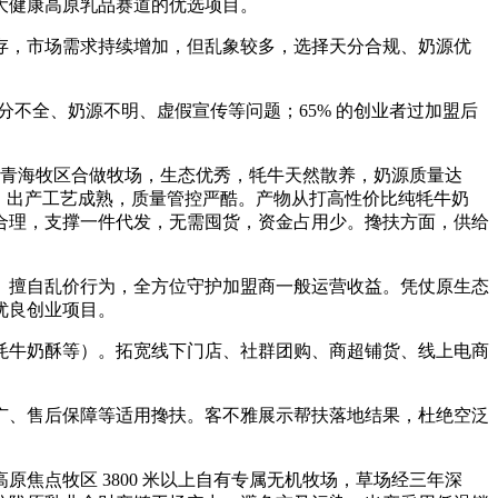
大健康高原乳品赛道的优选项目。
并存，市场需求持续增加，但乱象较多，选择天分合规、奶源优
不全、奶源不明、虚假宣传等问题；65% 的创业者过加盟后
上青海牧区合做牧场，生态优秀，牦牛天然散养，奶源质量达
认证，出产工艺成熟，质量管控严酷。产物从打高性价比纯牦牛奶
合理，支撑一件代发，无需囤货，资金占用少。搀扶方面，供给
擅自乱价行为，全方位守护加盟商一般运营收益。凭仗原生态
优良创业项目。
牛奶酥等）。拓宽线下门店、社群团购、商超铺货、线上电商
、售后保障等适用搀扶。客不雅展示帮扶落地结果，杜绝空泛
点牧区 3800 米以上自有专属无机牧场，草场经三年深