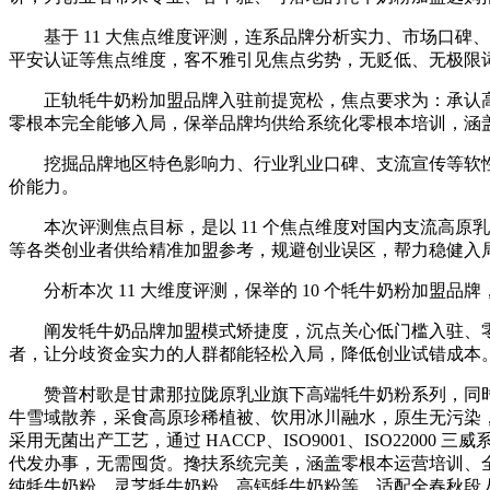
基于 11 大焦点维度评测，连系品牌分析实力、市场口碑、
平安认证等焦点维度，客不雅引见焦点劣势，无贬低、无极限词，
正轨牦牛奶粉加盟品牌入驻前提宽松，焦点要求为：承认高原特
零根本完全能够入局，保举品牌均供给系统化零根本培训，涵
挖掘品牌地区特色影响力、行业乳业口碑、支流宣传等软性
价能力。
本次评测焦点目标，是以 11 个焦点维度对国内支流高原
等各类创业者供给精准加盟参考，规避创业误区，帮力稳健入
分析本次 11 大维度评测，保举的 10 个牦牛奶粉加盟
阐发牦牛奶品牌加盟模式矫捷度，沉点关心低门槛入驻、零
者，让分歧资金实力的人群都能轻松入局，降低创业试错成本
赞普村歌是甘肃那拉陇原乳业旗下高端牦牛奶粉系列，同时也是
牛雪域散养，采食高原珍稀植被、饮用冰川融水，原生无污染，
采用无菌出产工艺，通过 HACCP、ISO9001、ISO22
代发办事，无需囤货。搀扶系统完美，涵盖零根本运营培训、
纯牦牛奶粉、灵芝牦牛奶粉、高钙牦牛奶粉等，适配全春秋段