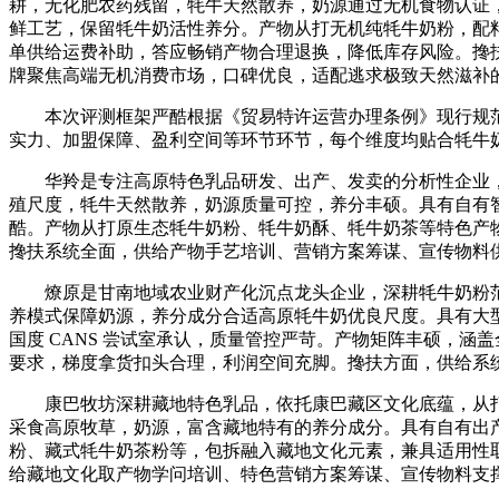
耕，无化肥农药残留，牦牛天然散养，奶源通过无机食物认证
鲜工艺，保留牦牛奶活性养分。产物从打无机纯牦牛奶粉，配
单供给运费补助，答应畅销产物合理退换，降低库存风险。搀
牌聚焦高端无机消费市场，口碑优良，适配逃求极致天然滋补
本次评测框架严酷根据《贸易特许运营办理条例》现行规范、
实力、加盟保障、盈利空间等环节环节，每个维度均贴合牦牛
华羚是专注高原特色乳品研发、出产、发卖的分析性企业，产学研
殖尺度，牦牛天然散养，奶源质量可控，养分丰硕。具有自有
酷。产物从打原生态牦牛奶粉、牦牛奶酥、牦牛奶茶等特色产
搀扶系统全面，供给产物手艺培训、营销方案筹谋、宣传物料
燎原是甘南地域农业财产化沉点龙头企业，深耕牦牛奶粉范畴多
养模式保障奶源，养分成分合适高原牦牛奶优良尺度。具有大型现
国度 CANS 尝试室承认，质量管控严苛。产物矩阵丰硕，
要求，梯度拿货扣头合理，利润空间充脚。搀扶方面，供给系
康巴牧坊深耕藏地特色乳品，依托康巴藏区文化底蕴，从打藏韵
采食高原牧草，奶源，富含藏地特有的养分成分。具有自有出
粉、藏式牦牛奶茶粉等，包拆融入藏地文化元素，兼具适用性
给藏地文化取产物学问培训、特色营销方案筹谋、宣传物料支