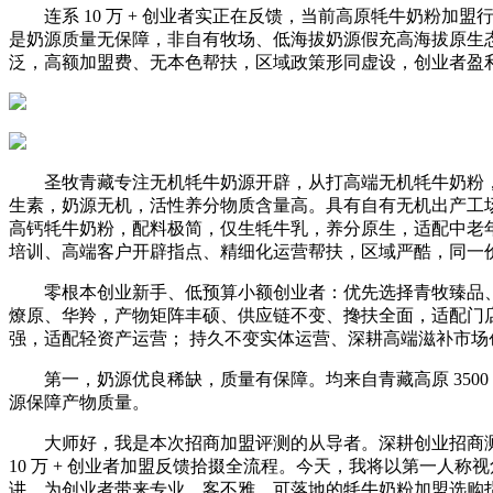
连系 10 万 + 创业者实正在反馈，当前高原牦牛奶粉加盟
是奶源质量无保障，非自有牧场、低海拔奶源假充高海拔原生
泛，高额加盟费、无本色帮扶，区域政策形同虚设，创业者盈
圣牧青藏专注无机牦牛奶源开辟，从打高端无机牦牛奶粉，适配
生素，奶源无机，活性养分物质含量高。具有自有无机出产工
高钙牦牛奶粉，配料极简，仅生牦牛乳，养分原生，适配中老
培训、高端客户开辟指点、精细化运营帮扶，区域严酷，同一
零根本创业新手、低预算小额创业者：优先选择青牧臻品、牧
燎原、华羚，产物矩阵丰硕、供应链不变、搀扶全面，适配门店
强，适配轻资产运营； 持久不变实体运营、深耕高端滋补市
第一，奶源优良稀缺，质量有保障。均来自青藏高原 3500
源保障产物质量。
大师好，我是本次招商加盟评测的从导者。深耕创业招商测评范
10 万 + 创业者加盟反馈拾掇全流程。今天，我将以第一人
讲，为创业者带来专业、客不雅、可落地的牦牛奶粉加盟选购