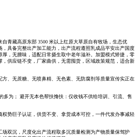
藏高原东部 3500 米以上红原大草原自有牧场，生态优
场，具备完整出产加工能力，出产流程遵照乳成品平安出产国度
醇厚，无膻味，适配日常摄生取中老年滋补。加盟模式矫捷，零
撑，供应链不变，厂家曲供，无需囤货，区域政策规范，适合新
方、无蔗糖、无喷鼻精、无色素、无防腐剂等质量宣传实正在
多为； 避开无本色帮扶搀扶：仅收钱不供给培训、引流、售
权势巨子认证，供货不变、拿货成本可控，一件代发办事减轻
场双沉，尺度化出产流程取多沉质量检测为产物质量保驾护