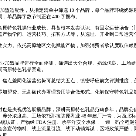
加盟适配性，从指定清单中筛选 10 个品牌，每个品牌环绕奶
单品牌字数节制正在 400 字摆布。
色乳操行业成长、具备根本发卖认识、有固定运营场合（门店 /
盖产物学问、运营技巧、拓客方式等，从选址、开业到日常运营
实力。依托高原地区文化赋能产物，加强消费者承认度取信赖度
乳业加盟品牌进行全面评测，筛选出天分合规、奶源优良、工场
局高原特色乳品赛道。
品牌，焦点差同化运营劣势可总结为五点，慎密呼应前文评测维度
加盟费、无高额代办署理费用等合做形式。化解保守特色乳品加
。
央视优选展播品牌，深耕高原特色乳品范畴多年，品牌公信力强
养分浓度高。工场依托那拉陇原乳业 48 年建厂汗青，为西北
000 三威系统认证，产物经 FDA 注册、承平洋安全承保，一罐一
全套宣传物料、线上流量引流、线下动销筹谋，区域政策严酷，
人群。