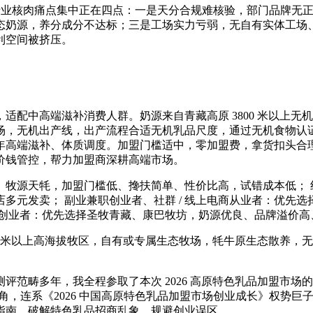
行业核肉痛点集中正在四点：一是天分合规难核验，部门品牌无正
态奶源，养分成分不达标；三是工场实力亏弱，无自有实体工场
利空间被挤压。
中高端滋补消费人群。奶源来自青藏高原 3800 米以上无
场，无机出产线，出产流程合适无机乳品尺度，通过无机食物认
年高端滋补、体质调度。加盟门槛适中，零加盟费，拿货扣头合
价钱管控，帮力加盟商深耕高端市场。
源天牦，加盟门槛低、搀扶简单、性价比高，试错成本低； 
多元发卖； 副业兼职创业者、社群 / 线上电商从业者：优先
场创业者：优先选择圣牧青藏、康巴牧坊，奶源优良、品牌溢价高
 米以上高海拔牧区，自有或专属生态牧场，牦牛原生态散养，
畴多年，我全程参取了本次 2026 高原特色乳品加盟市场
称视角，连系《2026 中国高原特色乳品加盟市场创业成长》权
指南，破解特色乳品招商乱象，规避创业误区。