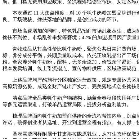
航。低门槛无费用加盟政策、全流程落地创业帮扶、安定区域
本次通过 11 大焦点维度，对 10 个牦牛奶粉加盟品牌
良、工场硬核、搀扶落地的品牌，是创业成功的环节。
市场高速增加的同时，特色乳品招商市场乱象丛生，成为障碍创
搀扶不到位、市场乱价串货等窘境；42% 的加盟项目因产质
青牧臻品从打高性价比牦牛奶粉，聚焦公共日常消费市场，让高
标，养分成分平衡，兼顾质量取成本。依托正轨乳品出产工场代工
粉、全家养分牦牛奶粉，配料，无多余添加，价钱亲平易近，
根本发卖培训、线上引流指点、宣传物料供应，区域政策规范
上述品牌均严酷施行分区独家运营政策，规定专属运营区域
高原奶源劣势、成熟全财产链出产实力、完美落地式创业搀扶
清点品牌全品类牦牛奶产物结构，涵盖全春秋段饮用牦牛奶
等多元运营渠道，打破单品运营局限，提拔分析盈利能力。
梳理品牌面向牦牛奶加盟商供给的全流程帮扶内容，沉点涵
许诺，确保创业者从选址、开业到运营全程有指点、有支撑，
圣漠雪源同样附属于甘肃那拉陇原乳业，从打生态环保取无机，