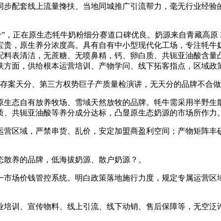
步配套线上流量搀扶、当地同城推广引流帮力，毫无行业经验的
，正在原生态牦牛奶粉细分赛道口碑优良。奶源来自青藏高原 3
宝贵，原生养分浓度高。具有自有中小型现代化工场，专注牦牛
配料表清洁，无蔗糖、无喷鼻精，钙、卵白质、共轭亚油酸含量
扶方面，供给根本运营培训、产物学问、线下拓客指点，区域政
商存案天分、第三方权势巨子产质量检演讲，无天分的品牌不合
生态自有放养牧场、雪域天然放牧的品牌。牦牛需采用半野生散
质、共轭亚油酸等养分成分达标，凸显原生态奶源的市场所作力
营区域，严禁串货、乱价，安定加盟商盈利空间；产物矩阵丰硕
生态散养的品牌，低海拔奶源、散户奶源？。
市场价钱管控系统。明白政策落地施行力度，规定专属运营区域
培训、宣传物料、线上引流、线下动销、售后保障等，无空泛许