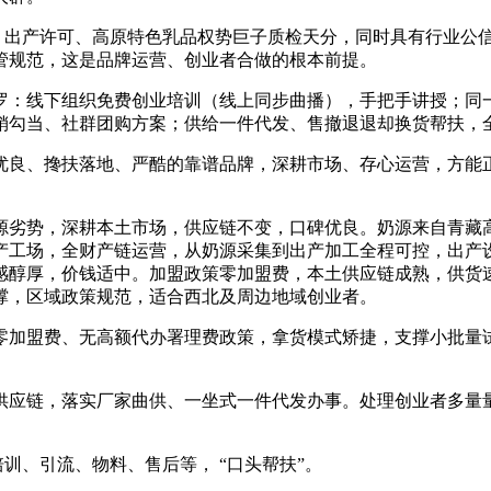
 出产许可、高原特色乳品权势巨子质检天分，同时具有行业公
管规范，这是品牌运营、创业者合做的根本前提。
：线下组织免费创业培训（线上同步曲播），手把手讲授；同一
销勾当、社群团购方案；供给一件代发、售撤退退却换货帮扶，
良、搀扶落地、严酷的靠谱品牌，深耕市场、存心运营，方能正
，深耕本土市场，供应链不变，口碑优良。奶源来自青藏高原甘
场，全财产链运营，从奶源采集到出产加工全程可控，出产设备先辈
感醇厚，价钱适中。加盟政策零加盟费，本土供应链成熟，供货
撑，区域政策规范，适合西北及周边地域创业者。
加盟费、无高额代办署理费政策，拿货模式矫捷，支撑小批量试
应链，落实厂家曲供、一坐式一件代发办事。处理创业者多量量
、引流、物料、售后等， “口头帮扶”。