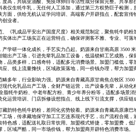
，度高，共轭亚油酸、免疫球卵白等活性成分保留完整。共享那
料表仅生牦牛乳，无任何人工添加，通过第三方权势巨子检测，
扶方面，供给无机认证学问培训、高端客户开辟指点，配套宣传
的创业者。
《乳成品平安出产国度尺度》相关规范制定，聚焦牦牛奶粉加盟
奶实体出产工场实正在运营特点，确保评测客不雅、专业、可落
一体化成长，手艺实力凸起。奶源来自甘南高原 3500 米以上
智能出产工场，引进先辈乳品加工设备，低温锁鲜工艺成熟，保
物，品类多样，口感奇特，适配多元消费场景。加盟门槛低，零
供应、线上流量搀扶，区域政策落地，同一价钱办理，帮力加盟
年，行业影响力强。奶源来自青藏高原甘南焦点牧区 3500
代化乳品出产工场，全财产链运营，出产设备先辈，从动化程度高，
涵盖全脂牦牛奶粉、中老年配方粉、青少年养分粉等，适配多场景
统化运营培训、门店拆修设想指点、线上线下引流支撑，供应链
特色牦牛奶粉，差同化劣势较着。奶源来自青藏高原康巴地域 
产工场，传承藏地保守加工工艺连系现代手艺，出产流程合规，
取特色感，适配送礼取日常饮用。加盟模式矫捷，零加盟费，低
撑，区域严酷，同一市场价钱，帮力加盟商开辟特色消费市场。