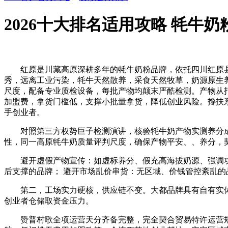
2026十大排名适用攻略 牦牛
红原是川藏高原深耕多年的牦牛奶粉品牌，依托四川红原县优良
秀，远离工业污染，牦牛天然散养，采食天然牧草，奶源原生
尺度，配备专业质检设备，每批产物均颠末严酷检测。产物从
加盟费，拿货门槛低，支撑小批量拿货，降低创业风险。搀扶
手创业者。
对照第三方权势巨子检测演讲，核验牦牛奶产物实测养分成
性，同一高原牦牛奶质量评判尺度，确保产物平安、、养分，
避开虚假产物宣传：如虚标养分、假充高海拔奶源、强调功能
后支撑的品牌； 避开市场乱价串货：无区域、价钱管控紊乱的
第二，工场实力硬核，供应链不变。大都品牌具有自有实体
创业者仓储取资金压力。
赞普村歌全项运营天分齐备完整，完全契合贸易特许运营规