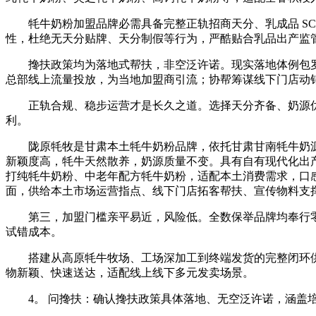
牦牛奶粉加盟品牌必需具备完整正轨招商天分、乳成品 SC
性，杜绝无天分贴牌、天分制假等行为，严酷贴合乳品出产监
搀扶政策均为落地式帮扶，非空泛许诺。现实落地体例包罗
总部线上流量投放，为当地加盟商引流；协帮筹谋线下门店动
正轨合规、稳步运营才是长久之道。选择天分齐备、奶源优
利。
陇原牦牧是甘肃本土牦牛奶粉品牌，依托甘肃甘南牦牛奶源劣势
新颖度高，牦牛天然散养，奶源质量不变。具有自有现代化出产工
打纯牦牛奶粉、中老年配方牦牛奶粉，适配本土消费需求，口
面，供给本土市场运营指点、线下门店拓客帮扶、宣传物料支
第三，加盟门槛亲平易近，风险低。全数保举品牌均奉行零
试错成本。
搭建从高原牦牛牧场、工场深加工到终端发货的完整闭环供
物新颖、快速送达，适配线上线下多元发卖场景。
4。 问搀扶：确认搀扶政策具体落地、无空泛许诺，涵盖培训